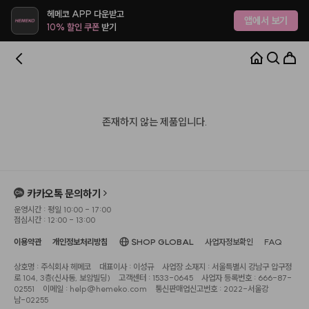
헤메코 APP 다운받고
앱에서 보기
10% 할인 쿠폰
받기
존재하지 않는 제품입니다.
카카오톡 문의하기
운영시간 : 평일 10:00 - 17:00
점심시간 : 12:00 - 13:00
이용약관
개인정보처리방침
SHOP GLOBAL
사업자정보확인
FAQ
상호명 : 주식회사 헤메코
대표이사 : 이성규
사업장 소재지 : 서울특별시 강남구 압구정
로 104, 3층(신사동, 보암빌딩)
고객센터 : 1533-0645
사업자 등록번호 : 666-87-
02551
이메일 : help@hemeko.com
통신판매업신고번호 : 2022-서울강
남-02255