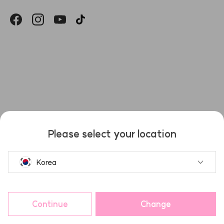
헤슬
Please select your location
Korea
Continue
Change