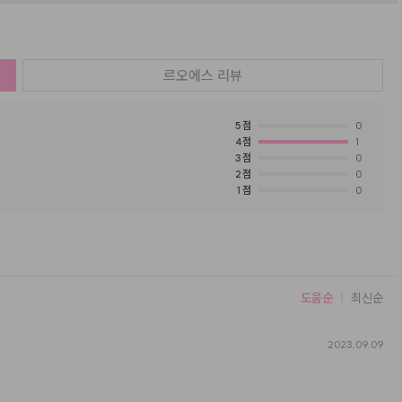
르오에스
리뷰
5
점
0
4
점
1
3
점
0
2
점
0
1
점
0
도움순
최신순
2023.09.09