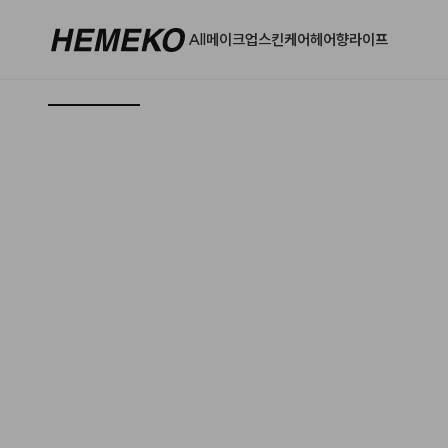
All
메이크업
스킨케어
헤어
향
라이프