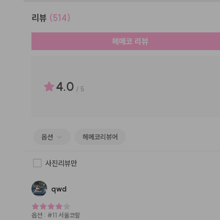
리뷰
(514)
헤메코 리뷰
4.0
/
5
옵션
헤메코리뷰어
사진리뷰만
qwd
옵션
:
#11 서울코랄