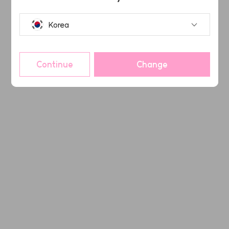
Korea
Continue
Change