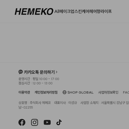
All
메이크업
스킨케어
헤어
향
라이프
카카오톡 문의하기
운영시간 : 평일 10:00 - 17:00
점심시간 : 12:00 - 13:00
이용약관
개인정보처리방침
SHOP GLOBAL
사업자정보확인
FA
상호명 : 주식회사 헤메코
대표이사 : 이성규
사업장 소재지 : 서울특별시 강남구 압구
남-02255
헤슬