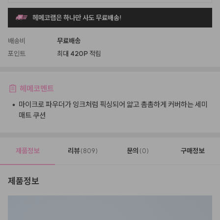
헤메코랩은 하나만 사도 무료배송!
배송비
무료배송
포인트
최대
420P
적립
헤메코멘트
•
마이크로 파우더가 잉크처럼 픽싱되어 얇고 촘촘하게 커버하는 세미
매트 쿠션
제품정보
리뷰
문의
구매정보
(809)
(0)
제품정보