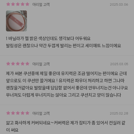
아리얼
고객
2025.03.06
1 바닐라가 젤 밝은 색상인데도 생각보다 어두워요

발림성은 괜찮으나 약간 두껍게 발리는 편이고 세미매트 느낌이에요
아리얼
고객
2025.03.05
제가 써본 쿠션중에 제일 좋은데 유지력은 조금 떨어지는 편이에요 근데 
앞으로도 이 쿠션만 쓸거에요 ! 유지력은 파우더 처리하고 하면 그나마 
괜찮을거같아요 발랐을때 답답함 없어서 좋은데 안무너지는건 아니구요 
무너져도 더럽게 무너지지는 않아요 그리고 쿠션치고 양이 많습니다
아리얼
고객
2025.02.28
얇고 화사하게 커버되네요~커버력은 제가 잡티가 좀 있어서 컨실러 같
이 써요
