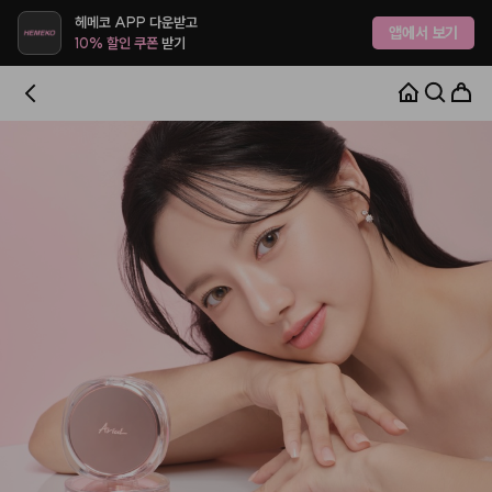
헤메코 APP 다운받고
앱에서 보기
10% 할인 쿠폰
받기