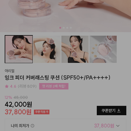
아리얼
잉크 피더 커버래스팅 쿠션 (SPF50+/PA++++)
4.6
(리뷰 809)
첫 리뷰 2배 적립!
12
%
48,000
42,000원
37,800원
쿠폰받기
쿠폰적용가
37,800원
나의 최저가