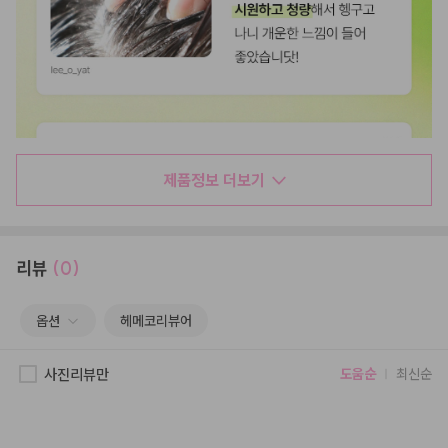
제품정보 더보기
리뷰
(0)
옵션
헤메코리뷰어
사진리뷰만
도움순
최신순