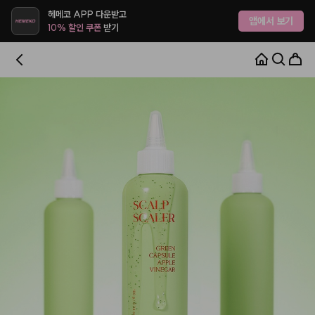
헤메코 APP 다운받고
앱에서 보기
10% 할인 쿠폰
받기