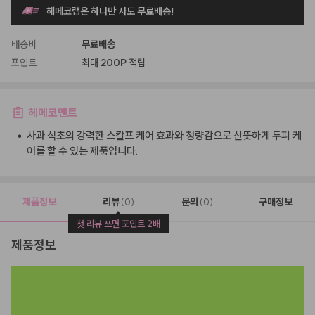
헤메코랩은 하나만 사도 무료배송!
배송비
무료배송
포인트
최대
200P
적립
헤메코멘트
•
사과 식초의 강력한 스칼프 케어 효과와 청량감으로 산뜻하게 두피 케
어를 할 수 있는 제품입니다.
제품정보
리뷰
문의
구매정보
(0)
(0)
첫 리뷰 쓰면 포인트 2배
제품정보