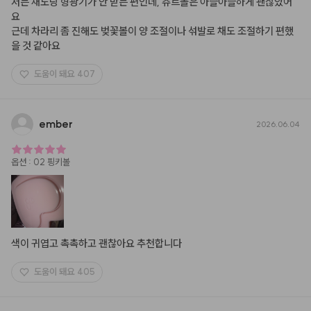
저는 채도랑 형광기가 안 받는 편인데, 츄르볼은 아슬아슬하게 괜찮았어
요

근데 차라리 좀 진해도 벚꽃볼이 양 조절이나 섞발로 채도 조절하기 편했
을 것 같아요
도움이 돼요
407
ember
2026.06.04
옵션
:
02 핑키볼
색이 귀엽고 촉촉하고 괜찮아요 추천합니다
도움이 돼요
405