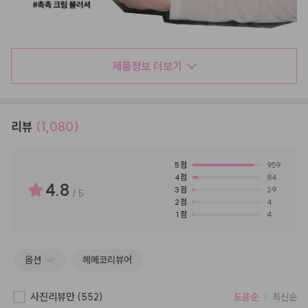
제품정보 더보기
리뷰
(1,080)
5
점
959
4
점
84
4.8
3
점
29
/
5
2
점
4
1
점
4
옵션
헤메코리뷰어
사진리뷰만
(552)
도움순
최신순