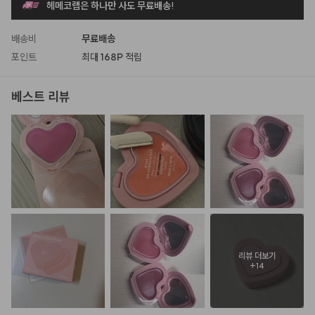
헤메코랩은 하나만 사도 무료배송!
배송비
무료배송
포인트
최대
168P
적립
베스트 리뷰
리뷰 더보기
+
14