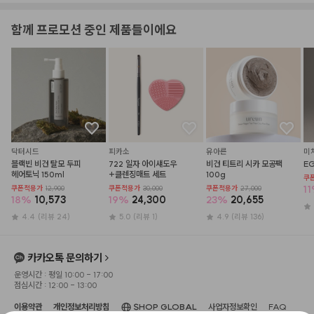
함께 프로모션 중인 제품들이에요
닥터시드
피카소
유아른
미
블랙빈 비건 탈모 두피 
722 일자 아이섀도우
비건 티트리 시카 모공팩 
E
헤어토닉 150ml
+클렌징매트 세트
100g
쿠
11
쿠폰적용가
12,900
쿠폰적용가
30,000
쿠폰적용가
27,000
18
%
10,573
19
%
24,300
23
%
20,655
4.4
(리뷰 24)
5.0
(리뷰 1)
4.9
(리뷰 136)
카카오톡 문의하기
운영시간 : 평일 10:00 - 17:00
점심시간 : 12:00 - 13:00
이용약관
개인정보처리방침
SHOP GLOBAL
사업자정보확인
FAQ