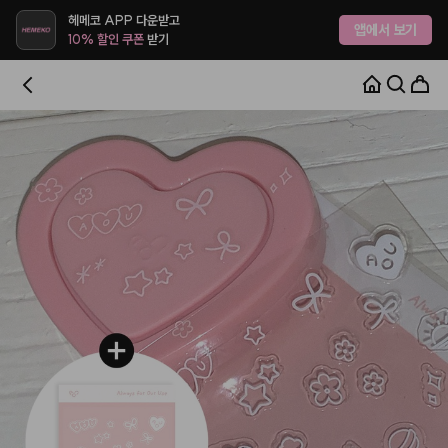
헤메코 APP 다운받고
앱에서 보기
10% 할인 쿠폰
받기