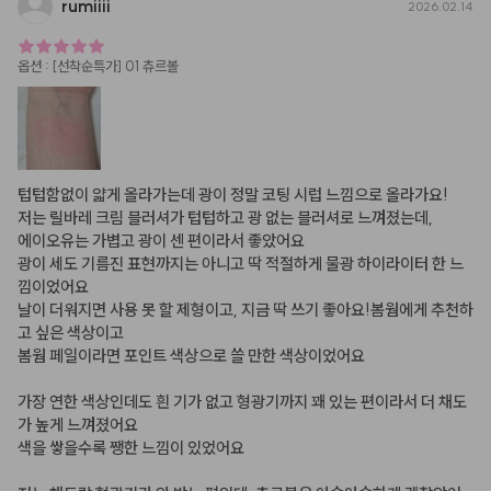
rumiiii
2026.02.14
옵션
:
[선착순특가] 01 츄르볼
텁텁함없이 얇게 올라가는데 광이 정말 코팅 시럽 느낌으로 올라가요! 

저는 릴바레 크림 블러셔가 텁텁하고 광 없는 블러셔로 느껴졌는데, 

에이오유는 가볍고 광이 센 편이라서 좋았어요

광이 세도 기름진 표현까지는 아니고 딱 적절하게 물광 하이라이터 한 느
낌이었어요

날이 더워지면 사용 못 할 제형이고, 지금 딱 쓰기 좋아요!봄웜에게 추천하
고 싶은 색상이고 

봄웜 페일이라면 포인트 색상으로 쓸 만한 색상이었어요

가장 연한 색상인데도 흰 기가 없고 형광기까지 꽤 있는 편이라서 더 채도
가 높게 느껴졌어요 

색을 쌓을수록 쨍한 느낌이 있었어요
