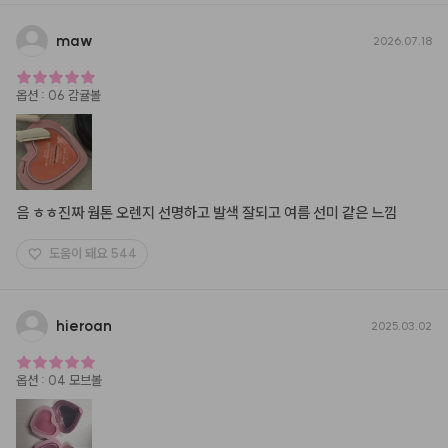
maw
2026.07.18
옵션
:
06 감귤볼
음 ㅎㅎ진짜 웜톤 오렌지 선명하고 발색 잘되고 여름 선미 같은 느낌
도움이 돼요
544
hieroan
2025.03.02
옵션
:
04 모브볼