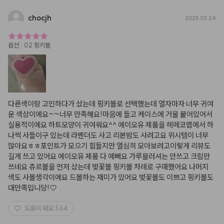
chocjh
2025.03.24
옵션
:
02 핑키볼
다른색이랑 고민하다가 샀는데 핑키볼로 선택했는데 열자마자 너무 귀여
운 색상이에요~~너무 만족해요!마음에 들고 케이스에 거울 붙어있어서 
실용적이에요 하트모양이 귀여워요^^ 에이오유 제품을 헤메코랩에서 하
나씩 사들이구 있는데 라벤더도 사고 리본밤도 사려고요 위시템이 너무 
많아요ㅎㅎ포인트가 모으기 힘들지만 열심히 모아보려고이렇게 리뷰도 
길게 쓰고 있어요 에이오유 제품 다 예뻐요 가루블러셔는 안쓰고 크림만 
쓰네요 츄르볼을 먼저 샀는데 벚꽃볼 핑키볼 차례로 구매했어요 나머지 
색도 사볼생각이에요 드볼하는 재미가 있어요 벚꽃볼도 이쁘고 핑키볼도 
대만족입니당!♡
도움이 돼요
564