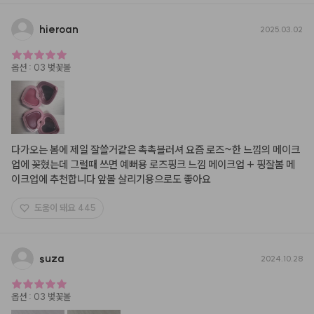
hieroan
2025.03.02
옵션
:
03 벚꽃볼
다가오는 봄에 제일 잘쓸거같은 촉촉블러셔 요즘 로즈~한 느낌의 메이크
업에 꽂혔는데 그럴때 쓰면 예뻐용 로즈핑크 느낌 메이크업 + 핑잘봄 메
이크업에 추천합니다 앞볼 살리기용으로도 좋아요
도움이 돼요
445
suza
2024.10.28
옵션
:
03 벚꽃볼