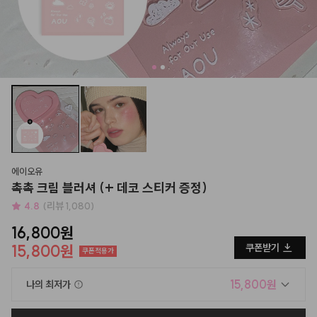
에이오유
촉촉 크림 블러셔 (+ 데코 스티커 증정)
4.8
(리뷰 1,080)
16,800원
15,800원
쿠폰받기
쿠폰적용가
15,800원
나의 최저가