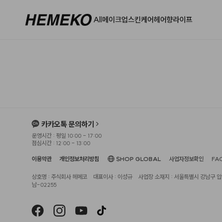
All
메이크업
스킨케어
헤어
향
라이프
카카오톡 문의하기
운영시간 : 평일 10:00 - 17:00
점심시간 : 12:00 - 13:00
이용약관
개인정보처리방침
SHOP GLOBAL
사업자정보확인
FA
상호명 : 주식회사 헤메코
대표이사 : 이성규
사업장 소재지 : 서울특별시 강남구 압구
남-02255
헤슬