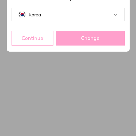
Korea
Continue
Change