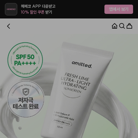
헤메코 APP 다운받고
앱에서 보기
10% 할인 쿠폰
받기