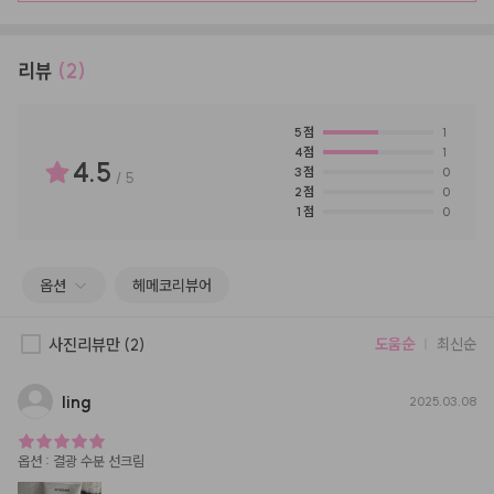
리뷰
(2)
5
점
1
4
점
1
4.5
3
점
0
/
5
2
점
0
1
점
0
옵션
헤메코리뷰어
사진리뷰만
(2)
도움순
최신순
ling
2025.03.08
옵션
:
결광 수분 선크림