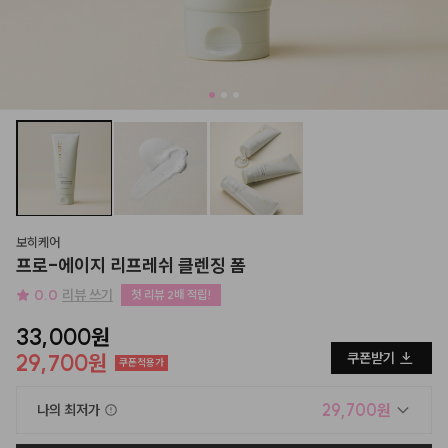
보히케어
프로-에이지 리프레쉬 클렌징 폼
0.0
리뷰 쓰기
첫 리뷰 2배 적립!
33,000원
29,700원
쿠폰받기
쿠폰적용가
29,700원
나의 최저가