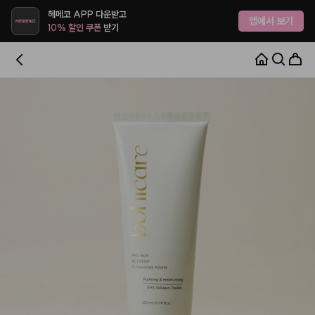
헤메코 APP 다운받고
앱에서 보기
10% 할인 쿠폰
받기