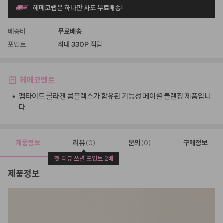
헤메코랩은 하나만 사도 무료배송!
배송비
무료배송
포인트
최대
330P
적립
헤메코멘트
•
펩타이드 콜라겐 콤플렉스가 함유된 기능성 페이셜 클렌징 제품입니
다.
제품정보
리뷰
문의
구매정보
(0)
(0)
첫 리뷰 쓰면 포인트 2배
제품정보