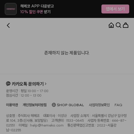
헤메코 APP 다운받고
앱에서 보기
10% 할인 쿠폰
받기
존재하지 않는 제품입니다.
카카오톡 문의하기
운영시간 : 평일 10:00 - 17:00
점심시간 : 12:00 - 13:00
이용약관
개인정보처리방침
SHOP GLOBAL
사업자정보확인
FAQ
상호명 : 주식회사 헤메코
대표이사 : 이성규
사업장 소재지 : 서울특별시 강남구 압구정
로 104, 3층(신사동, 보암빌딩)
고객센터 : 1533-0645
사업자 등록번호 : 666-87-
02551
이메일 : help@hemeko.com
통신판매업신고번호 : 2022-서울강
남-02255