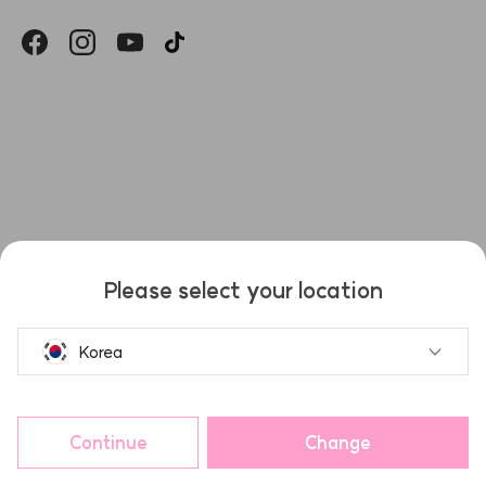
헤슬
Please select your location
Korea
Continue
Change