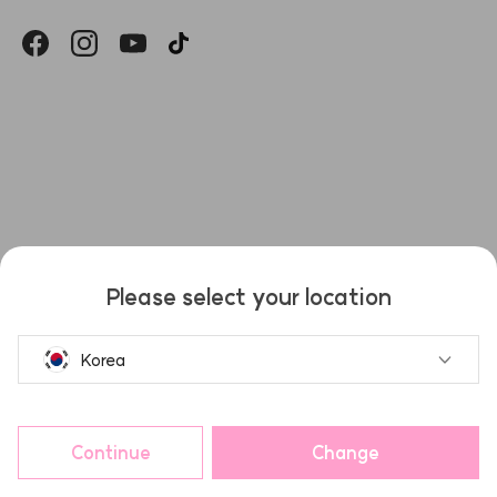
헤슬
Please select your location
Korea
Continue
Change