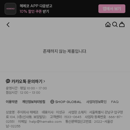
헤메코 APP 다운받고
앱에서 보기
10% 할인 쿠폰
받기
존재하지 않는 제품입니다.
카카오톡 문의하기
운영시간 : 평일 10:00 - 17:00
점심시간 : 12:00 - 13:00
이용약관
개인정보처리방침
SHOP GLOBAL
사업자정보확인
FAQ
상호명 : 주식회사 헤메코
대표이사 : 이성규
사업장 소재지 : 서울특별시 강남구 압구정
로 104, 3층(신사동, 보암빌딩)
고객센터 : 1533-0645
사업자 등록번호 : 666-87-
02551
이메일 : help@hemeko.com
통신판매업신고번호 : 2022-서울강
남-02255