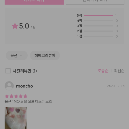
5
점
1
4
점
0
5.0
3
점
0
/
5
2
점
0
1
점
0
옵션
헤메코리뷰어
사진리뷰만
(1)
도움순
최신순
moncho
2024.12.28
옵션
:
NO.5 올 오브 더스티 로즈