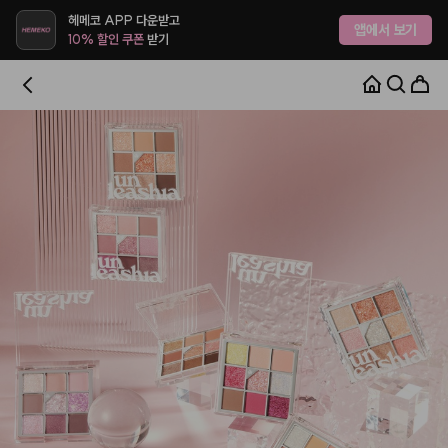
헤메코 APP 다운받고
앱에서 보기
10% 할인 쿠폰
받기