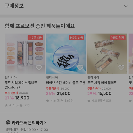
구매정보
함께 프로모션 중인 제품들이에요
145일 남음
145일 남음
145일 남음
언리시아
언리시아
언리시아
언
무드 샤워 페이스 팔레트 
베이브 스킨 베이비 블루 쿠션
무드 샤워 아이 팔레트
겟
(2colors)
쿠폰적용가
34,000
쿠폰적용가
22,000
쿠
36
%
21,600
29
%
15,500
2
쿠폰적용가
26,000
27
%
18,900
4.6
(리뷰 1,679)
4.8
(리뷰 80)
4.6
(리뷰 129)
카카오톡 문의하기
운영시간 : 평일 10:00 - 17:00