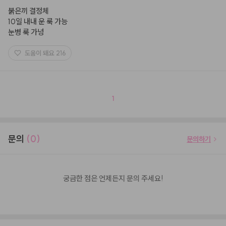
붉은끼 결정체

10일 내내 운 룩 가능

눈병 룩 가넝
도움이 돼요
216
1
문의
(0)
문의하기
궁금한 점은 언제든지 문의 주세요!