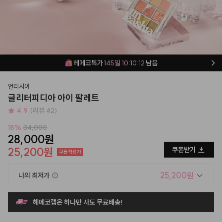
헤메코특가
145일 10:10:11
남음
언리시아
글리터피디아 아이 팔레트
4.9
(리뷰 42)
18
%
34,000
28,000원
25,200원
쿠폰받기
쿠폰적용가
25,200원
나의 최저가
헤메코랩은 하나만 사도 무료배송!