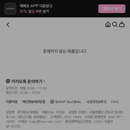
헤메코 APP 다운받고
앱에서 보기
10% 할인 쿠폰
받기
존재하지 않는 제품입니다.
카카오톡 문의하기
운영시간 : 평일 10:00 - 17:00
점심시간 : 12:00 - 13:00
이용약관
개인정보처리방침
SHOP GLOBAL
사업자정보확인
FAQ
상호명 : 주식회사 헤메코
대표이사 : 이성규
사업장 소재지 : 서울특별시 강남구 압구정
로 104, 3층(신사동, 보암빌딩)
고객센터 : 1533-0645
사업자 등록번호 : 666-87-
02551
이메일 : help@hemeko.com
통신판매업신고번호 : 2022-서울강
남-02255