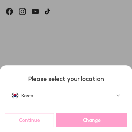
헤슬
Please select your location
Korea
Continue
Change