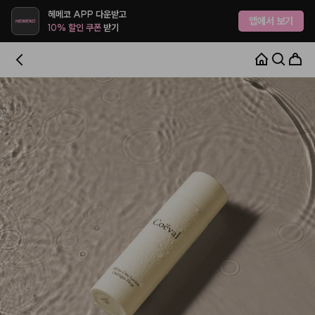
헤메코 APP 다운받고
앱에서 보기
10% 할인 쿠폰
받기