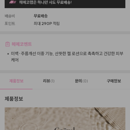
헤메코랩은 하나만 사도 무료배송!
배송비
무료배송
포인트
최대
290P
적립
헤메코멘트
•
미백·주름개선 이중 기능, 산뜻한 젤 로션으로 촉촉하고 건강한 피부
케어
제품정보
리뷰
문의
구매정보
(1)
(0)
제품정보