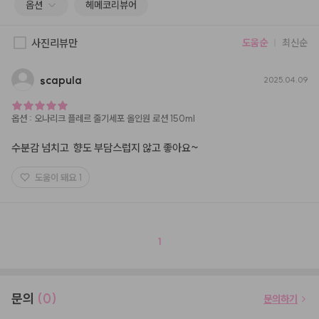
옵션
헤메코리뷰어
사진리뷰만
도움순
최신순
scapula
2025.04.09
옵션
:
오나리크 플레르 줄기세포 올인원 로션 150ml
수분감 넘치고  향도 부담스럽지 않고 좋아요~
도움이 돼요
1
1
문의
(0)
문의하기