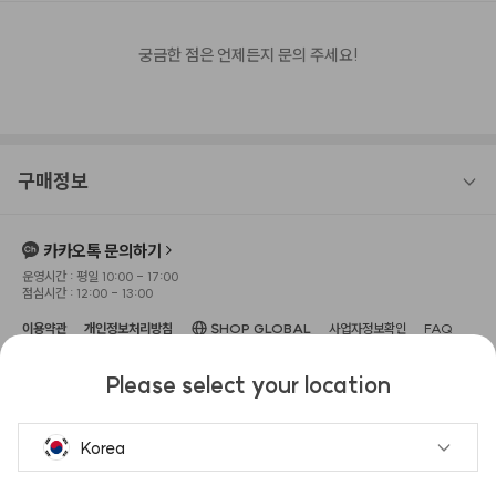
궁금한 점은 언제든지 문의 주세요!
구매정보
카카오톡 문의하기
운영시간 : 평일 10:00 - 17:00
점심시간 : 12:00 - 13:00
이용약관
개인정보처리방침
SHOP GLOBAL
사업자정보확인
FAQ
상호명 : 주식회사 헤메코
대표이사 : 이성규
사업장 소재지 : 서울특별시 강남구 압구정
Please select your location
로 104, 3층(신사동, 보암빌딩)
고객센터 : 1533-0645
사업자 등록번호 : 666-87-
02551
이메일 : help@hemeko.com
통신판매업신고번호 : 2022-서울강
남-02255
Korea
헤슬