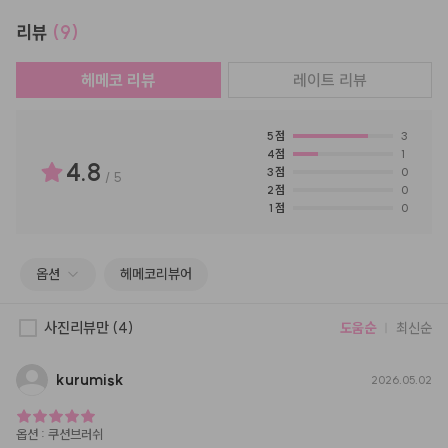
리뷰
(9)
헤메코 리뷰
레이트
리뷰
5
점
3
4
점
1
4.8
3
점
0
/
5
2
점
0
1
점
0
옵션
헤메코리뷰어
사진리뷰만
(4)
도움순
최신순
kurumisk
2026.05.02
옵션
:
쿠션브러쉬