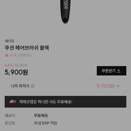
레이트
쿠션 헤어브러쉬 블랙
4.9
(리뷰 9)
54
%
12,900
5,900원
쿠폰받기
5,900원
나의 최저가
헤메코랩은 하나만 사도 무료배송!
배송비
무료배송
포인트
최대
59P
적립