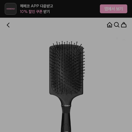
헤메코 APP 다운받고
앱에서 보기
10% 할인 쿠폰
받기