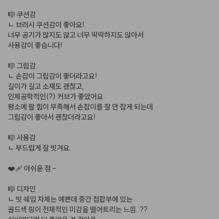
🎼 쿠션감

ㄴ 브러시 쿠션감이 좋아요!

너무 공기가 많지도 않고 너무 딱딱하지도 않아서

사용감이 좋습니다!

🎼 그립감

ㄴ 손잡이 그립감이 좋더라고요!

길이가 길고 소재도 괜찮고,

인체공학적인(?) 커브가 좋았어요

평소에 팔 힘이 부족해서 손잡이를 잘 안 잡게 되는데

그립감이 좋아서 괜찮더라고요!

🎼 사용감

ㄴ 부드럽게 잘 빗겨요.

❤️‍🩹 아쉬운 점 -

🎼 디자인

ㄴ 빗 쉐입 자체는 예쁜데 중간 접합부에 있는

골드색 링이 전체적인 미감을 떨어트리는 느낌..??
