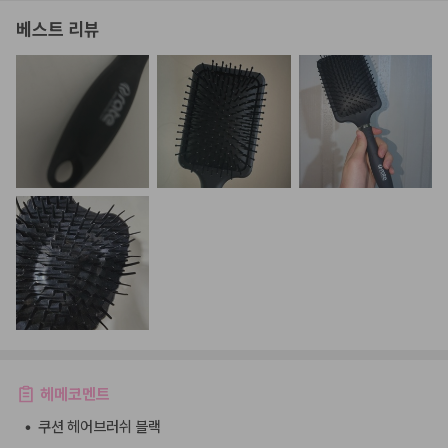
베스트 리뷰
헤메코멘트
•
쿠션 헤어브러쉬 블랙