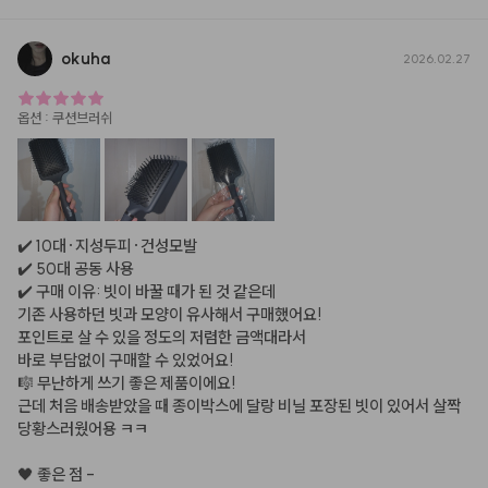
okuha
2026.02.27
옵션
:
쿠션브러쉬
✔️ 10대·지성두피·건성모발

✔️ 50대 공동 사용

✔️ 구매 이유: 빗이 바꿀 때가 된 것 같은데

기존 사용하던 빗과 모양이 유사해서 구매했어요!

포인트로 살 수 있을 정도의 저렴한 금액대라서

바로 부담없이 구매할 수 있었어요!

🎼 무난하게 쓰기 좋은 제품이에요!

근데 처음 배송받았을 때 종이박스에 달랑 비닐 포장된 빗이 있어서 살짝 
당황스러웠어용 ㅋㅋ

🖤 좋은 점 -
