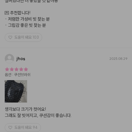
실버였다면 더 좋았을 것 같아용

💌 추천합니다!

· 저렴한 가성비 빗 찾는 분

· 그립감 좋은 빗 찾는 분
도움이 돼요
103
jhos
2025.08.29
옵션
:
쿠션브러쉬
생각보다 크기가 컷어요! 

그래도 잘 빗어지고, 쿠션감이 좋습니다.
도움이 돼요
94