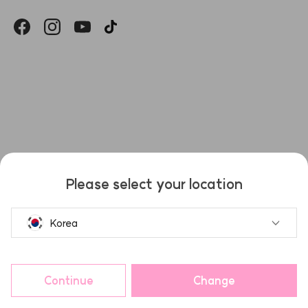
헤슬
Please select your location
Korea
Continue
Change