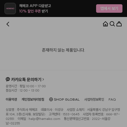
헤메코 APP 다운받고
앱에서 보기
10% 할인 쿠폰
받기
존재하지 않는 제품입니다.
카카오톡 문의하기
운영시간 : 평일 10:00 - 17:00
점심시간 : 12:00 - 13:00
이용약관
개인정보처리방침
SHOP GLOBAL
사업자정보확인
FAQ
상호명 : 주식회사 헤메코
대표이사 : 이성규
사업장 소재지 : 서울특별시 강남구 압구정
로 104, 3층(신사동, 보암빌딩)
고객센터 : 1533-0645
사업자 등록번호 : 666-87-
02551
이메일 : help@hemeko.com
통신판매업신고번호 : 2022-서울강
남-02255