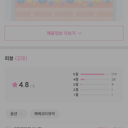
제품정보 더보기
리뷰
(218)
5
점
179
4
점
28
4.8
3
점
9
/
5
2
점
1
1
점
1
옵션
헤메코리뷰어