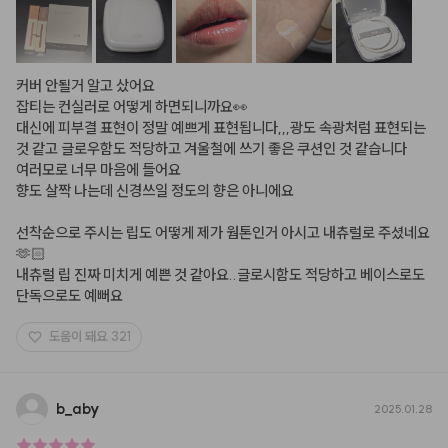
커버 안될거 알고 샀어요

잡티는 컨실러로 어떻게 하면되니까요👀

대신에 피부결 표현이 정말 예쁘게 표현됩니다,,,광도 속광처럼 표현되는 
것 같고 글로우함도 적당하고 겨울철에 쓰기 좋은 쿠션인 것 같습니다

여러모로 너무 마음에 들어요

향도 살짝 나는데 신경쓰일 정도의 향은 아니에요

선착순으로 주시는 립도 어떻게 제가 웜톤인거 아시고 내츄럴로 주셨네요
🫶🏻

내츄럴 립 진짜 미치게 예쁜 것 같아요..글로시함도 적당하고 베이스로도 
단독으로도 예뻐요
도움이 돼요
321
b
_
aby
2025.01.28