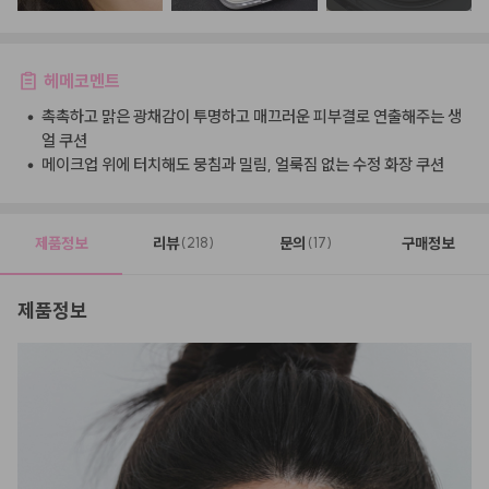
헤메코멘트
•
촉촉하고 맑은 광채감이 투명하고 매끄러운 피부결로 연출해주는 생
얼 쿠션
•
메이크업 위에 터치해도 뭉침과 밀림, 얼룩짐 없는 수정 화장 쿠션
제품정보
리뷰
문의
구매정보
(218)
(17)
제품정보