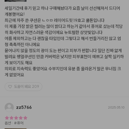
세일기간때 후기 믿고 하나 구매해놨다가 요즘 날이 선선해져서 드디어 
개봉했어요!

최근에 자주 쓴 쿠션은 ㄴㅇㅁ 레이어드핏 19호고 쿨톤입니다

이 제품 가장 밝은 컬러는 많이 밝다고 하는거 같아서 퓨어로 샀는데 적당
히 화사하고 자연스러운 색감이에요 뉴트럴한 상앗빛입니다

여름 제외하고는 다 괜찮을 타입인데 그렇다고 해서 번들거리진 않고 엄
청 촉촉까진 아니에요

묻어나지 않을 정도의 광이 도는 편이고 피부가 편합니다 일단 진짜 얇게 
발려요 쌩얼쿠션인 만큼 커버력은 낮지만 피부표현이 예쁘고 살짝 실키하
게 보이기도 해요

의외로 지속력도 좋았어요 수부지인데 유분 좀 올라온거 말곤 무너짐 크
게 없었어요
도움이 돼요
209
zz5766
2025.05.10
옵션
:
#퓨어