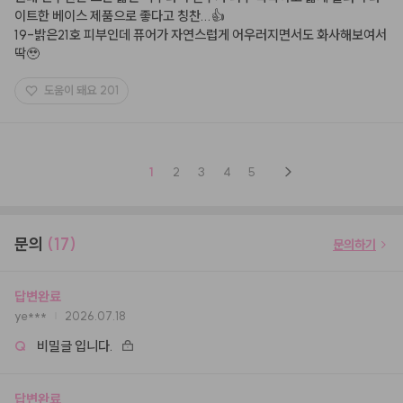
이트한 베이스 제품으로 좋다고 칭찬...👍

19-밝은21호 피부인데 퓨어가 자연스럽게 어우러지면서도 화사해보여서 
딱🥹
도움이 돼요
201
1
2
3
4
5
문의
(17)
문의하기
답변완료
ye***
2026.07.18
Q
비밀글 입니다.
답변완료