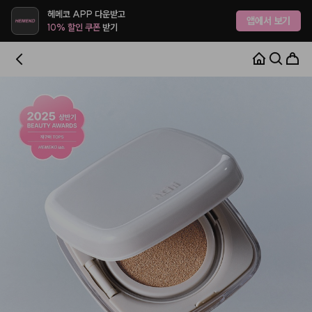
헤메코 APP 다운받고
앱에서 보기
10% 할인 쿠폰
받기