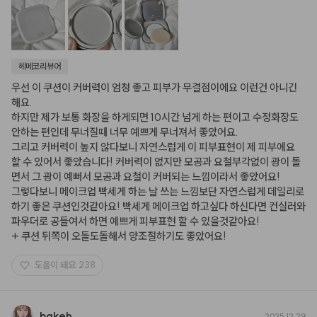
헤메코리뷰어
우선 이 쿠션이 커버력이 엄청 좋고 피부가 무결점이에요 이런건 아니긴
해요.

하지만 제가 보통 화장을 하게되면 10시간 넘게 하는 편이고 수정화장도 
안하는 편인데 무너질때 너무 예쁘게 무너져서 좋았어요.

그리고 커버력이 높지 않다보니 자연스럽게 이 피부표현이 제 피부에요 
할 수 있어서 좋았습니다! 커버력이 없지만 모공과 요철부각없이 광이 돌
면서 그 광이 예뻐서 모공과 요철이 커버되는 느낌이라서 좋았어요!

그렇다보니 메이크업 빡세게 하는 날 쓰는 느낌보단 자연스럽게 데일리로 
하기 좋은 쿠션인것같아요! 빡세게 메이크업 하고싶다 하신다면 컨실러와 
파우더로 공들여서 하면 예쁘게 피부표현 할 수 있을것같아요!

+ 쿠션 뒤쪽이 오돌도돌해서 양조절하기도 좋았어요!
도움이 돼요
238
bgkeh
2025.12.29