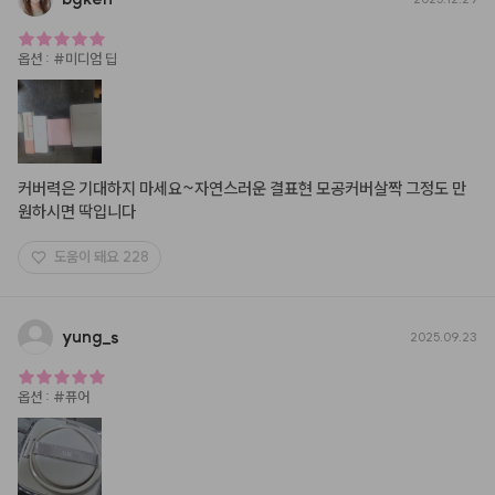
옵션
:
#미디엄 딥
커버력은 기대하지 마세요~자연스러운 결표현 모공커버살짝 그정도 만 
원하시면 딱입니다
도움이 돼요
228
yung
_
s
2025.09.23
옵션
:
#퓨어