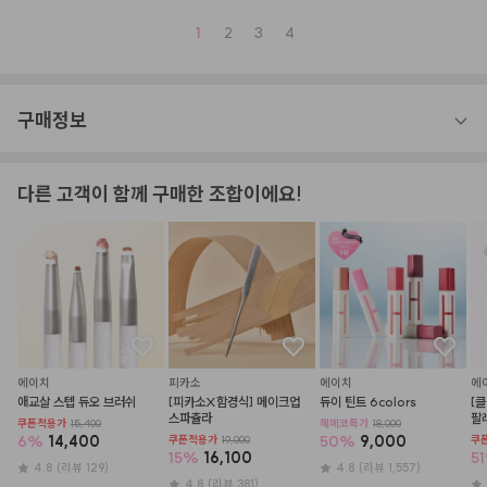
1
2
3
4
구매정보
다른 고객이 함께 구매한 조합이에요!
에이치
피카소
에이치
에
애교살 스텝 듀오 브러쉬
[피카소X함경식] 메이크업 
듀이 틴트 6colors
[
스파츌라
팔
쿠폰적용가
15,400
헤메코특가
18,000
6
%
14,400
50
%
9,000
쿠폰적용가
19,000
쿠
15
%
16,100
51
4.8
(리뷰 129)
4.8
(리뷰 1,557)
4.8
(리뷰 381)