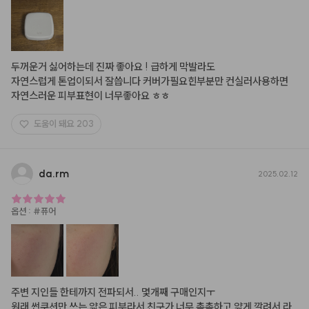
두꺼운거 싫어하는데 진짜 좋아요 ! 급하게 막발라도 

자연스럽게 톤업이되서 잘씁니다 커버가필요힌부분만 컨실러사용하면 
자연스러운 피부표현이 너무좋아요 ㅎㅎ
도움이 돼요
203
da.rm
2025.02.12
옵션
:
#퓨어
주변 지인들 한테까지 전파되서.. 몇개째 구매인지ㅜ 

원래 썬쿠션만 쓰는 얇은 피부라서 친구가 너무 촉촉하고 얇게 깔려서 라