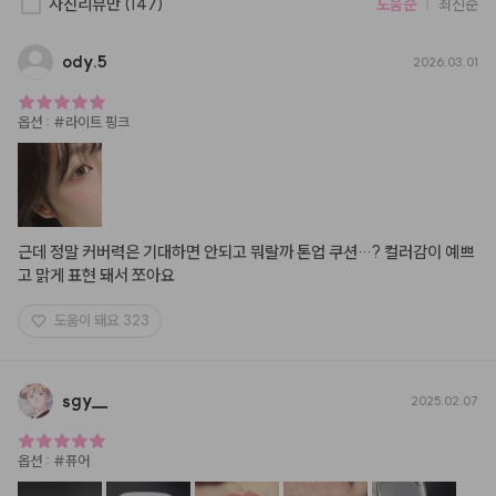
사진리뷰만
(147)
도움순
최신순
ody.5
2026.03.01
옵션
:
#라이트 핑크
근데 정말 커버력은 기대하면 안되고 뭐랄까 톤업 쿠션…? 컬러감이 예쁘
고 맑게 표현 돼서 쪼아요
도움이 돼요
323
sgy
__
2025.02.07
옵션
:
#퓨어