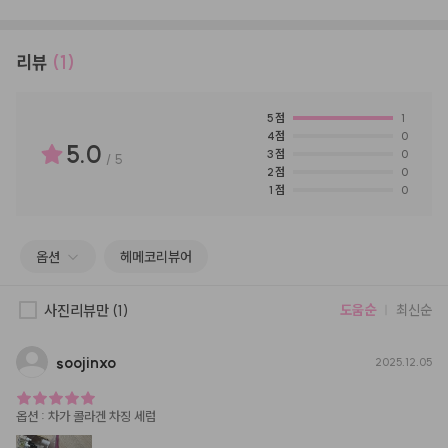
리뷰
(1)
5
점
1
4
점
0
5.0
3
점
0
/
5
2
점
0
1
점
0
옵션
헤메코리뷰어
사진리뷰만
(1)
도움순
최신순
soojinxo
2025.12.05
옵션
:
차가 콜라겐 차징 세럼