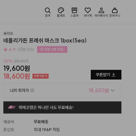
검색
팔레트
스토어
마이픽
마이페이지
장바구니
유리드
네롤리가든 프레쉬 마스크 1box(5ea)
4.9
(리뷰 133)
첫 리뷰 2배 적립!
30
%
28,000
19,600원
18,600원
쿠폰받기
쿠폰적용가
18,600원
나의 최저가
헤메코랩은 하나만 사도 무료배송!
배송비
무료배송
포인트
최대
196P
적립