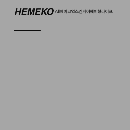
All
메이크업
스킨케어
헤어
향
라이프