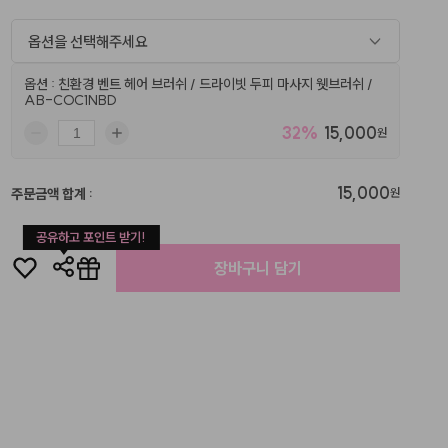
옵션을 선택해주세요
옵션 : 친환경 벤트 헤어 브러쉬 / 드라이빗 두피 마사지 웻브러쉬 /
AB-COC1NBD
32
%
15,000
원
15,000
주문금액 합계
:
원
공유하고 포인트 받기!
장바구니 담기