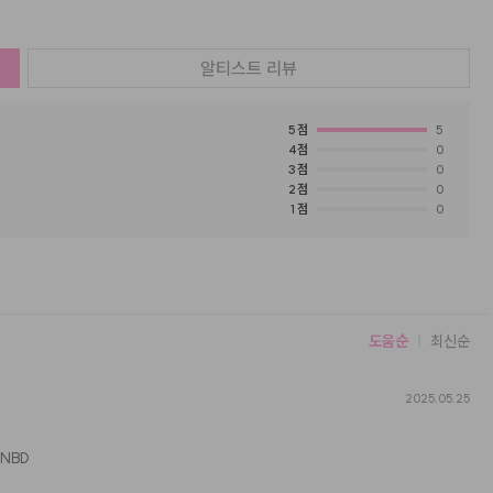
알티스트
리뷰
5
점
5
4
점
0
3
점
0
2
점
0
1
점
0
도움순
최신순
2025.05.25
1NBD