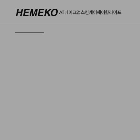
All
메이크업
스킨케어
헤어
향
라이프