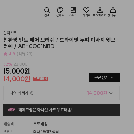
검색
팔레트
스토어
마이픽
마이페이지
장바구니
알티스트
친환경 벤트 헤어 브러쉬 / 드라이빗 두피 마사지 웻브
러쉬 / AB-COC1NBD
4.8
(리뷰 23)
32
%
22,000
15,000원
14,000원
쿠폰받기
쿠폰적용가
14,000원
나의 최저가
헤메코랩은 하나만 사도 무료배송!
배송비
무료배송
포인트
최대
150P
적립