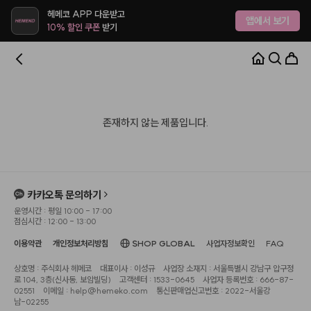
헤메코 APP 다운받고
앱에서 보기
10% 할인 쿠폰
받기
존재하지 않는 제품입니다.
카카오톡 문의하기
운영시간 : 평일 10:00 - 17:00
점심시간 : 12:00 - 13:00
이용약관
개인정보처리방침
SHOP GLOBAL
사업자정보확인
FAQ
상호명 : 주식회사 헤메코
대표이사 : 이성규
사업장 소재지 : 서울특별시 강남구 압구정
로 104, 3층(신사동, 보암빌딩)
고객센터 : 1533-0645
사업자 등록번호 : 666-87-
02551
이메일 : help@hemeko.com
통신판매업신고번호 : 2022-서울강
남-02255