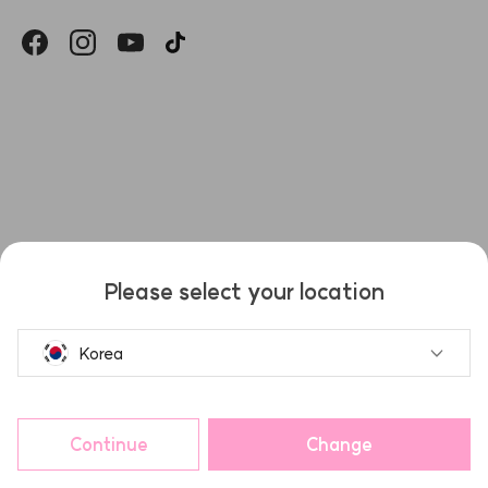
헤슬
Please select your location
Korea
Continue
Change