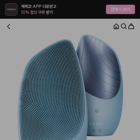
헤메코 APP 다운받고
앱에서 보기
10% 할인 쿠폰
받기