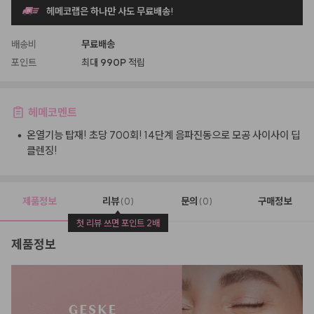
헤메코랩은 하나만 사도 무료배송!
배송비
무료배송
포인트
최대
990P
적립
헤메코멘트
•
온열기능 탑재! 초당 700회! 14단계 음파진동으로 모공 사이사이 딥
클렌징!
제품정보
리뷰
문의
구매정보
(0)
(0)
첫 리뷰 쓰면 포인트 2배
제품정보