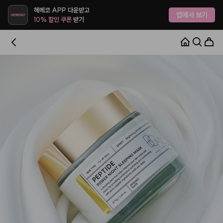
헤메코 APP 다운받고
앱에서 보기
10% 할인 쿠폰
받기