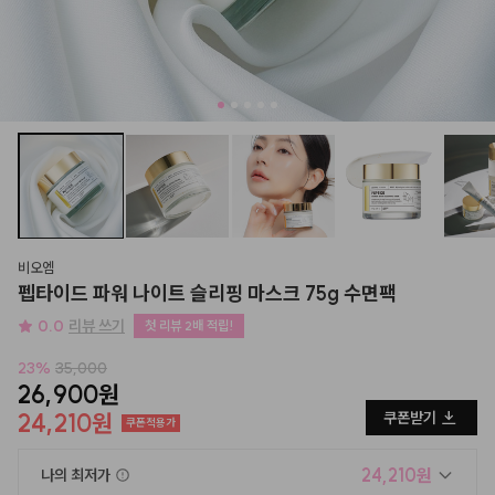
비오엠
펩타이드 파워 나이트 슬리핑 마스크 75g 수면팩
0.0
리뷰 쓰기
첫 리뷰 2배 적립!
23
%
35,000
26,900원
24,210원
쿠폰받기
쿠폰적용가
24,210원
나의 최저가