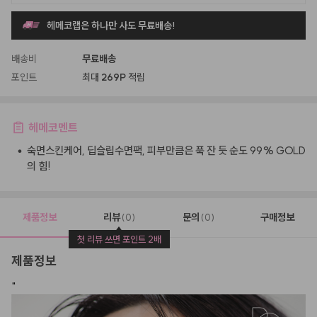
헤메코랩은 하나만 사도 무료배송!
배송비
무료배송
포인트
최대
269P
적립
헤메코멘트
•
숙면스킨케어, 딥슬립수면팩, 피부만큼은 푹 잔 듯 순도 99% GOLD
의 힘!
제품정보
리뷰
문의
구매정보
(0)
(0)
첫 리뷰 쓰면 포인트 2배
제품정보
"