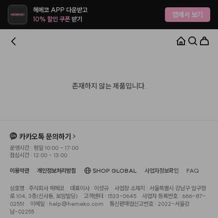
헤메코 APP 다운받고
앱에서 보기
10% 할인 쿠폰
받기
존재하지 않는 제품입니다.
카카오톡 문의하기
운영시간 : 평일 10:00 - 17:00
점심시간 : 12:00 - 13:00
이용약관
개인정보처리방침
SHOP GLOBAL
사업자정보확인
FAQ
상호명 : 주식회사 헤메코
대표이사 : 이성규
사업장 소재지 : 서울특별시 강남구 압구정
로 104, 3층(신사동, 보암빌딩)
고객센터 : 1533-0645
사업자 등록번호 : 666-87-
02551
이메일 : help@hemeko.com
통신판매업신고번호 : 2022-서울강
남-02255