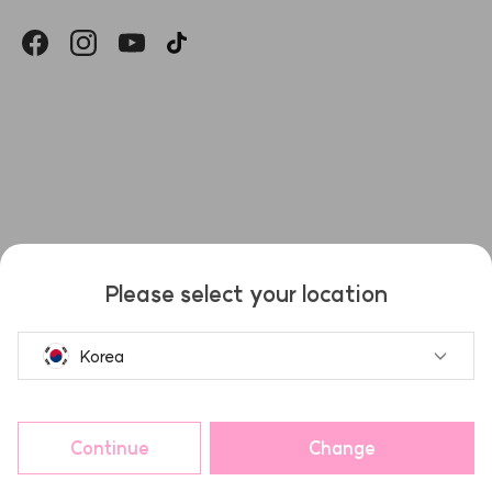
헤슬
Please select your location
Korea
Continue
Change