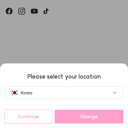
헤슬
Please select your location
Korea
Continue
Change