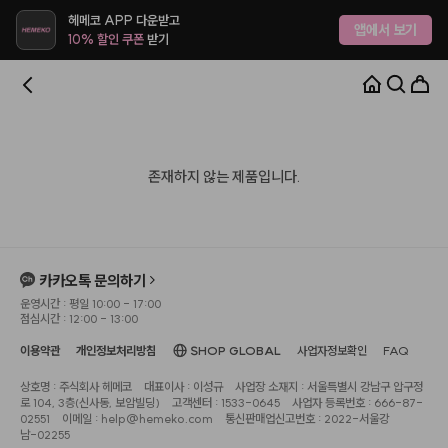
헤메코 APP 다운받고
앱에서 보기
10% 할인 쿠폰
받기
존재하지 않는 제품입니다.
카카오톡 문의하기
운영시간 : 평일 10:00 - 17:00
점심시간 : 12:00 - 13:00
이용약관
개인정보처리방침
SHOP GLOBAL
사업자정보확인
FAQ
상호명 : 주식회사 헤메코
대표이사 : 이성규
사업장 소재지 : 서울특별시 강남구 압구정
로 104, 3층(신사동, 보암빌딩)
고객센터 : 1533-0645
사업자 등록번호 : 666-87-
02551
이메일 : help@hemeko.com
통신판매업신고번호 : 2022-서울강
남-02255