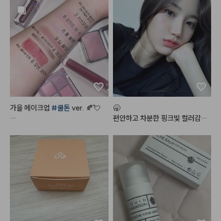
있습니다~! 발색이 진짜이쁘고 광
손잡이가 없어서 아쉽진 않을까 했
택이 미쳤어요~~~~! 아무래도
는데, 오히려 손 안에 들어가서 더
 립글로즈다보니 커피마시거나 그
 좋음.

럴땐 묻어남이 어쩔수없이 있습니
다만, 그걸 커버할 만큼 너무 이쁜
손잡이 있었으면 오히려 손잡이에
 색상과 광택입니다~! 이거 바르고 
 머리 더 엉켰을지도 모르겠다 싶은 
직장에 갔을때 다른 여성분께서 립
느낌

이 너무 이쁘다고~! 알려달라고 할 
정도였어요~~~! 코랄 좋아하시
괜히 기우쌤이 만든 제품이 아니겠
는 분이 홍시밤 사시면 맘에 안들어 
다 싶었음
할 사람 없을듯 하네요 ~! 완전 추
가을 메이크업 
#쿨톤
 ver. 🍂💘

🥱

천합니다~! 다른 색상도 구매해 보
편안하고 차분한 핑크빛 컬러감으
려고 합니닷!! 매트버전도 사보려
#쿨톤메이크업
 요렇게만 하면

로 데일리 메이크업에 손이 정말정
구요 ~! ㅎㅎ 👍
오묘하면서도 분위기 있는 
#가을
말 많이 가는 최애 조합
메이크업
 뚝딱!

- 
#뮤드
 숄 모먼트 아이섀도우 팔
레트 [ 04 라일락모먼트 ]

5번 컬러로 눈 두덩이를 전체적으
로 발라주고

9번 컬러로 쌍꺼풀 라인에 음영을