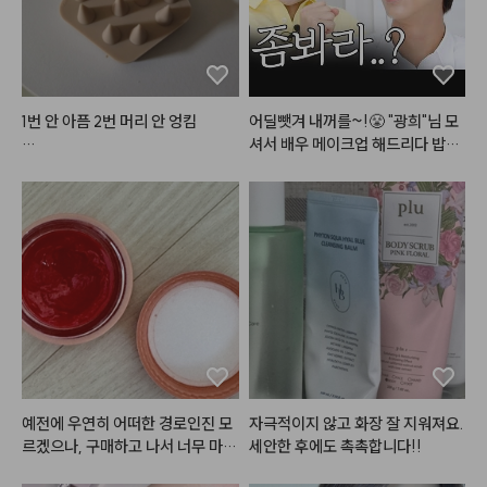
1번 안 아픔 2번 머리 안 엉킴

어딜뺏겨 내꺼를~!😤 "광희"님 모
셔서 배우 메이크업 해드리다 밥그
줠라 시원함. 

릇?싸움 까아쥐…
손톱으로 긁을 순 없고, 손끝으로
 감으면 씻는 거라 씻는 느낌은 나
는데 깨끗하게 씻기는 느낌인지 찝
찝한 거는 있었음

근데 이거 처음 써보고 극락을 느낀
게

씻을 때도 시원한데 씻고나서 차가
운 바람으로 말리면 

예전에 우연히 어떠한 경로인진 모
자극적이지 않고 화장 잘 지워져요. 
두피 모공 까지 바람 타고 들어오는 
르겠으나, 구매하고 나서 너무 마음
세안한 후에도 촉촉합니다!!
느낌임

에 들어서 지금까지 계속 사용하고