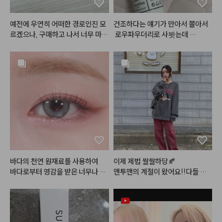
 주고

6번 컬러로 눈 두덩이 중앙을 시작
으로 가장자리까지 퍼뜨려 주고

예전에 우연히 어떠한 경로인진 모
건조하다는 얘기가 만아서 쫄아서
10번 컬러로 눈 꼬리 음영을 준다

르겠으나, 구매하고 나서 너무 마음
 로우파우더리로 사봣는데 

에 들어서 지금까지 계속 사용하고
에 너무 조아요 진짜 걱정하던 거보
- 
#스킨푸드
 버터리 치크 케이크 [ 
있습니다~! 발색이 진짜이쁘고 광
다는 괜찬앗아요..!!

01 베리 앤 크림 ]

택이 미쳤어요~~~~! 아무래도
확실히 단독으로 바르고 파우더처
볼 중앙을 위주로 퍼뜨려준다

 립글로즈다보니 커피마시거나 그
리하고 이러면 조금 가뭄이 올거같
럴땐 묻어남이 어쩔수없이 있습니
긴한데 어차피 커버력이 업는 쪽이
- 
#뮤드
 글라세 틴트 [ 06 모브 모
다만, 그걸 커버할 만큼 너무 이쁜
라 다른거 섞발하고 기초 빡 먹여주
어 ]

 색상과 광택입니다~! 이거 바르고 
면 잘 버텨줄거같아요... 다만 향기
전체적으로 한번 발라주고 안쪽을
직장에 갔을때 다른 여성분께서 립
가 진짜 그 티슈같은 꽃향 같은거
 위주로 한 번 더 발라준다

이 너무 이쁘다고~! 알려달라고 할 
 나서 개인적으론 불호긴 해요 ㅜㅜ 
정도였어요~~~! 차분한 색 좋아
괜히 트러블 올라올거 같고ㅠㅠ..
- 
#올마이띵스
 키스유어아이즈글
하시는 분이 땅콩밤사시면 맘에 안
 그치만 색상이 진짜 핑크크림컬러
리터 섀도우 [ 04 jazz ]

들어 할 사람 없을듯 하네요 ~! 완
라 화사하고 예뻐요.. 제발 다크닝
바다의 천연 원재료를 사용하여

이제 제법 쌀쌀하당🍂

눈밑 애교살 중앙부터 외곽으로 퍼
전 추천합니다~! 다른 색상도 구매
만 없길 바라며,, ★
바다로부터 영감을 받은 너무나 로
맨투맨의 계절이 왔어요!!다들 감
뜨려 준다

해 보려고 합니닷!! 매트버전도 사
기 조심하세요

보려구요 ~! ㅎㅎ 👍
#아쿠아마리
 제품들이랍니다 💙
와타시는 코 훌쩍이는즁

#데일리메이크업
#메이크업튜토
🤍

리얼
#makeuptutorial
피부 :클리오 킬커버 더 뉴 파운데