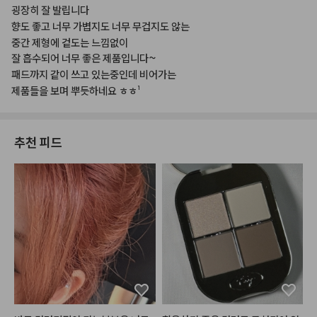
굉장히
잘
발립니다
향도
좋고
너무
가볍지도
너무
무겁지도
않는
중간
제형에
겉도는
느낌없이
잘
흡수되어
너무
좋은
제품입니다~
패드까지
같이
쓰고
있는중인데
비어가는
제품들을
보며
뿌듯하네요
ㅎㅎ¹
추천 피드