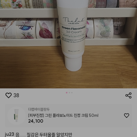
38
더랩바이블랑두
[피부진정] 그린 플라보노이드 진정 크림 50ml
24,100
ju23
음......질감은
두터울줄
알았지만