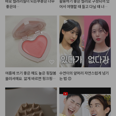
바로 컬러리필이 되는부분은 너무
활용하기 좋은 컬러로 구성되어 있
 좋은데

어서 여행할 때 들고 다닐 때 너무
땀흘리면 핑크색땀이나서 흰색옷
 좋을 것 같습니다! 붉은기가 적어
을 아예 못입어용 ㅠㅜ
서 쿨톤이 사용하기 좋은 컬러예요! 
무펄 하이라이터만 조금 노란기가
 빠졌으면..!!
여름에 쓰기 좋은 채도 높은 핑잘봄 
수연이의 앞머리 자연스럽게 넘기
블러셔예요. 얇게 바르면 핑크핑크
는 법 😍
하고 좀 레이어 쌓으면 코랄 느낌이
라 여러가지로 활용하기 좋아요. 멀
멀한 핑크 블러셔랑 섞발해도 유용
하네요. 봄 여름에 잘 쓸 것 같습니
다.