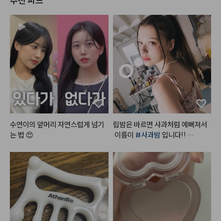
추천 피드
수연이의 앞머리 자연스럽게 넘기
립밤은 바르면 사과처럼 예뻐져서
는 법 😍
 이름이 
#사과밤
 입니다!! 

단독으로 발라도 예쁘고, 매트립 위
에 발라도 예쁘고, 베이스 하고 립
밤만 발라도 넘 예쁜컬러랍니다!!
 영혼을 갈아 만든 사과밤🍎