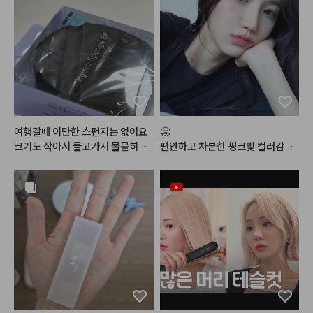
을 좋아하는데 그런 취향에 잘 맞았
손 씻고나서 건조하거나 당김이 없
어요. 여러 번 덧발라도 뭉침이 심
어서 좋았어요!!

하지 않고 경계도 비교적 자연스럽
게 풀려서 수정하기도 편했습니다.
 색감도 부담스럽지 않아서 메이크
#헤메코리뷰어
업할 때 매일 사용하기 좋은 쉐딩으
로 추천하고 싶어요!
여행갈때 이만한 스펀지는 없어요 

🥱

크기도 작아서 들고가서 물묻히면
편안하고 차분한 핑크빛 컬러감으
 좀 더 커지고

로 데일리 메이크업에 손이 정말정
베이스가 쫀쫀 밀착이되서 아주 굿
말 많이 가는 최애 조합
입니다. 

벌써 3통째 사서 쓰고있네요