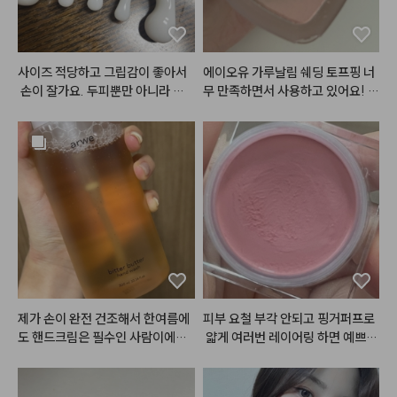
사이즈 적당하고 그립감이 좋아서
에이오유 가루날림 쉐딩 토프핑 너
 손이 잘가요. 두피뿐만 아니라 바
무 만족하면서 사용하고 있어요! 일
디용으로 쓰기도 좋아요.
단 이름처럼 가루날림이 적은 편이
라 브러시에 묻혀서 털어낼 때 주변
에 가루가 많이 날리지 않는 점이
 좋았어요. 쉐딩 특유의 뭉치거나
 얼룩덜룩하게 발리는 느낌도 거의
 없고 피부에 부드럽게 올라가서 초
보자도 양 조절하기 편할 것 같아
요. 토프핑 컬러는 붉은기나 노란기
가 과하게 느껴지지 않는 차분한 토
프 계열이라 자연스럽게 음영 넣기
에 딱 좋았어요. 특히 턱선이나 콧
대에 넓게 펴 발라도 색이 갑자기
제가 손이 완전 건조해서 한여름에
피부 요철 부각 안되고 핑거퍼프로
 진해지지 않고 은은하게 쌓여서 데
도 핸드크림은 필수인 사람이에요.
 얇게 여러번 레이어링 하면 예쁘게 
일리 메이크업에 손이 많이 가더라
 손 씻고 바로 로션이나 핸드크림
올라와여 !
고요. 저는 진한 쉐딩보다는 얼굴
 안 바르면 각질 생길만큼 금방 손
 윤곽이 자연스럽게 정리되는 느낌
이 마르고 건조해지는데, 이 제품은 