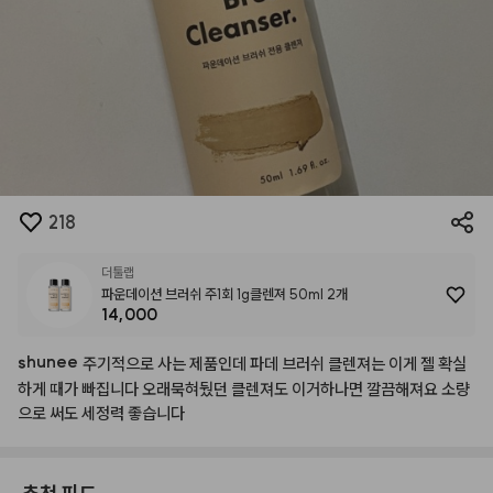
218
더툴랩
파운데이션 브러쉬 주1회 1g클렌져 50ml 2개
14,000
shunee
주기적으로
사는
제품인데
파데
브러쉬
클렌져는
이게
젤
확실
하게
때가
빠집니다
오래묵혀뒀던
클렌져도
이거하나면
깔끔해져요
소량
으로
써도
세정력
좋습니다