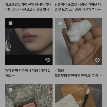
애교살 만들기에 진짜 최적템 입니
단발머리 숱많은 사람은 가벼운 테
다!!!😍😍 사진으로는 실물 발색이 
슬컷 느낌 스타일링 어떻게 하나요
전혀 안잡히네요. 펄이 골드펄+보
 ? 

라펄+핑크펄 섞여서 진짜 영롱하
게 반짝거리구요.✨️ 음영컬러도 진
#어네이즈
#레삐
#결에센스
#
짜 딱 그림자컬러에요. 쿨핑크 베이
매직기
#테슬컷
#진주쌤
스컬러도 예쁘고, 저 하얀게 크림컨
실러 였더라구요~ 제형도 딱 적당
하고 발색력도 좋고 주름에 끼이지
도 않아요. 팔레트가 예상했던대로
 엄청난 초미니 사이즈이긴 한데,
 다 쓰면 재구매의사 매우 있습니
다❣️❣️
이거 진짜 자주써서 지금 2개째 샀
✅포장

어요.

포장부터 안전하게 왔어요! 캡에 쌓
메컵에 분위기 필요할때 사용하면
여 왔는데 박스도 움직이지 않게 고
 진짜 개 쩔고요.

정되어 있고, 플라스틱 고정캡도 있
잘못 사서 못쓰고있는 채도 높은 립
어서 배송부터 꼼꼼히 신경써주신
도 이거 사용해서 색을 낮춰(?)주
 것 같아요 :)

는게 너무 꿀템이에영.

튜브형이고 바르는 부분이 말랑말
✅외관
