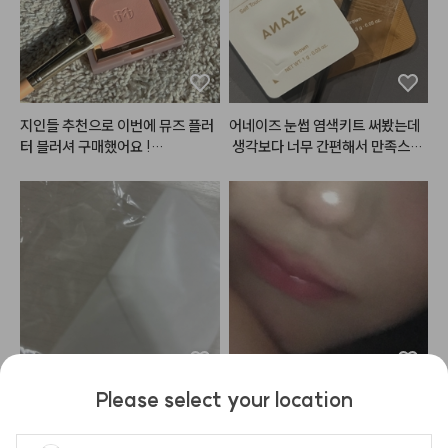
랑 거려서 잘 발려요. 근데 조절을
투명한 통에 깔끔한 디자인이라서
 잘해서 눌러야해요 아니면 훅! 나
 욕실에 두기 너무 좋은 것 같아요!
오는 경우가 가끔있어요.

 양도 바로바로 볼 수 있어서 너무
여름이여서 연한 핑크 바르고 위에
 좋네요.

 사용하는데 완젼 힙하면서 무드있
는 girl됨~

✅향

지인들 추천으로 이번에 뮤즈 플러
어네이즈 눈썹 염색키트 써봤는데
이거 플럼핑)?) 효과도 있어서 입
진짜 유자청에서 나는 그 향이 나
터 블러셔 구매했어요 !

 생각보다 너무 간편해서 만족스러
슐도 볼륨있어보여요.

요!! 겨울에 뜨거운 유자차 물에 섞
(사진 두번째,네번째가 실내 / 세번
웠어요!

뮤트인분들은 이거 하나쯤은 있어
어마실 때 나는 그 유자향이요! 씻
째,다섯번째가 실외 발색 사진이에
야한다고 생각합니다~ 웜톤립들도 
을 때는 향이 가득했다가 씻고 손
용)

사이즈가 작아서 보관하기도 좋고
다 뮤트로 만들어 버릴 수 있는 립~

 말리면 킁킁대고 맡지 않는 이상
 휴대하기도 편해서 여행이나 외출
(처음사진은 웜톤립에 바른거, 두
 향이 많이 퍼지진 않고, 손에 남은
워낙 블러셔를 좋아해서 다양한 블
할 때 챙겨가기에도 부담 없더라고
번째는 쿨톤립에 바른거, tmi저는
 향도 아주 약한 유자향이라서 너무 
러셔를 가지고 있는데

요. 사용 방법도 간단해서 어렵지
 웜톤에 바르는걸 더 좋아해요 진짜 
좋아요🤍

뮤드 플러터 블러셔 전 색상이 다
 않게 사용할 수 있었고, 색상도 제
이쁘거등요><)
 너무 제 스타일이라 한참 고민하고 
가 원하던 느낌으로 자연스럽게 나
✅제형

메리 뮤즈로 골랐어요 ㅠㅠ💗

와서 마음에 들었어요 🤎

쫀쫀한 거품이에요! 입자가 곱고 정
말 쫀쫀해서 씻는 내내 거품이 사라
가루날림은 어느정도 있지만 지금
처음 사용할 때는 눈썹 주변이 살짝 
지지 않고 너무 좋았어요! 

Please select your location
까지 제가 사용한 블러셔보단 현저
따갑게 느껴졌는데, 크림을 충분히
물에 적셔서 사용하니까 스펀지가
에이오유 기둥템!! 글로이 틴트밤
히 적었고

 꼼꼼하게 발라주니까 괜찮았어요.
 부드럽고 촉촉해져서 피부에 자극
은 구매했는데 생각보다도 광감이
체험단으로 받아서 작성한 리뷰이
발색이 미쳤어요 .. 너무 이쁘게 올
 전체적으로 사용하기 편하고 결과
 없이 사용하기 좋았어요! 파운데이
 이뻣어요… 그리고 버블밤 손민수