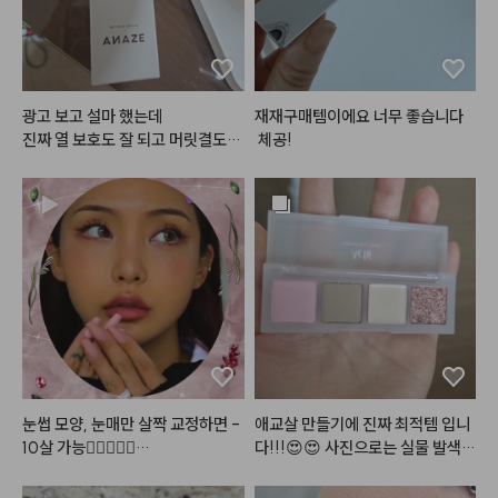
 슬릭워터쿠션 P21가 완전 대박인
데 좋은 이유가 21호 피부에 완전 
#하움스타일
#하움단아
#haum
 착붙 자연스러운 핑크베이스 컬러
에요. 또 이게 메쉬쿠션이라서 내
 피부처럼 얇게 밀착되고, 건조하지
광고 보고 설마 했는데

재재구매템이에요 너무 좋습니다
않아서 뜨지도 않아서 정말 내 피부
진짜 열 보호도 잘 되고 머릿결도
 체공!
처럼 연출돼요. 트러블이나 잡티도
 좋아진 느낌!

 감쪽같이 얇게 가려주고 근데 화떡 
반짝반짝!

느낌 안나서 최애 인생 쿠션ㅠ
더 열심히 발라보겠습니다!!
눈썹 모양, 눈매만 살짝 교정하면 -
애교살 만들기에 진짜 최적템 입니
10살 가능👩🏻‍❤️‍👩🏻

다!!!😍😍 사진으로는 실물 발색이 
전혀 안잡히네요. 펄이 골드펄+보
#로즈프로젝트
#어두운쿠션
#2
라펄+핑크펄 섞여서 진짜 영롱하