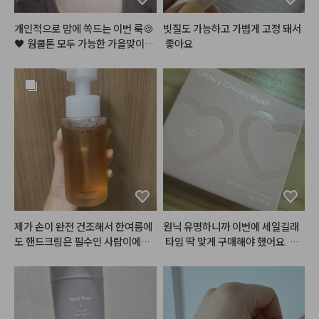
가루날림은 어느정도 있지만 지금
까지 제가 사용한 블러셔보단 현저
개인적으로 맘에 쏙드는 이번 룩🍪
빗질도 가능하고 가볍게 고정 돼서
히 적었고

🖤 웜쿨톤 모두 가능한 가을맞이,,
 좋아요
발색이 미쳤어요 .. 너무 이쁘게 올
 뉴트럴 로즈 쿠키,, 장미과자?! 이
라가고 제가 생각했던 핑크코랄 색
 메이크업 이름 지어주세요!😉

상으로 발색돼요

여러분이 궁금해해주신 알리에서
피부 다 하고 블러셔 올리면 얼굴이 
 산 렌즈에, 진짜 너어어무 특별하
포토샵으로 블러처리한 것 처럼 뽀
고 예쁜 레이어드 목걸이, 이 갈색
얘져요 

 가디건은 그만입고 싶었는데ㅋㅋ
그리고 가루가 엄청 곱더라구요 !
ㅋ 젤 찰떡이라 삼일째 입었어요ㅎ
 케이스도 너무 깔끔하고 이쁨 뿜뿜 
 그리고 해보고싶던 헤어까지! 영상 
✨

곧 들고올게요🫶🏻🤎

제품 사진에서처럼 사진 그대로 색
#메이크업
#화장품정보
#make
제가 손이 완전 건조해서 한여름에
원닉 유명하니까 이번에 세일길래
상이 올라와서 제 마음에 쏙 들었답
up
도 핸드크림은 필수인 사람이에요.
 타임 딱 맞게 구매해야 했어요. 아
니다 .. 다른 색상도 구매 각 ..

 손 씻고 바로 로션이나 핸드크림
주 부드럽고 색깔이 이뻐요.
 안 바르면 각질 생길만큼 금방 손
이 마르고 건조해지는데, 이 제품은 
#헤메코체험단
손 씻고나서 건조하거나 당김이 없
어서 좋았어요!!
