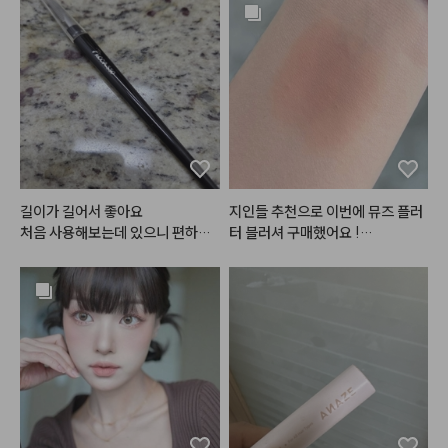
4호
#25호
게 반짝거리구요.✨️ 음영컬러도 진
짜 딱 그림자컬러에요. 쿨핑크 베이
스컬러도 예쁘고, 저 하얀게 크림컨
실러 였더라구요~ 제형도 딱 적당
하고 발색력도 좋고 주름에 끼이지
도 않아요. 팔레트가 예상했던대로
 엄청난 초미니 사이즈이긴 한데,
 다 쓰면 재구매의사 매우 있습니
다❣️❣️
길이가 길어서 좋아요

지인들 추천으로 이번에 뮤즈 플러
처음 사용해보는데 있으니 편하네
터 블러셔 구매했어요 !

요
(사진 두번째,네번째가 실내 / 세번
째,다섯번째가 실외 발색 사진이에
용)

워낙 블러셔를 좋아해서 다양한 블
러셔를 가지고 있는데

뮤드 플러터 블러셔 전 색상이 다
 너무 제 스타일이라 한참 고민하고 
메리 뮤즈로 골랐어요 ㅠㅠ💗
