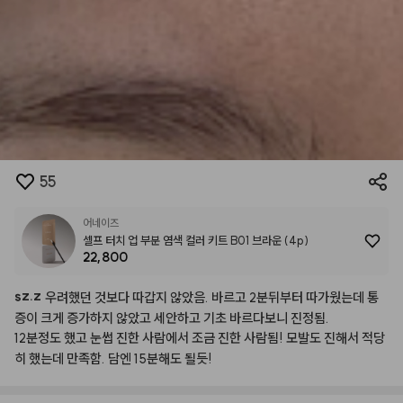
55
어네이즈
셀프 터치 업 부분 염색 컬러 키트 B01 브라운 (4p)
22,800
sz.z
우려했던
것보다
따갑지
않았음.
바르고
2분뒤부터
따가웠는데
통
증이
크게
증가하지
않았고
세안하고
기초
바르다보니
진정됨.
12분정도
했고
눈썹
진한
사람에서
조금
진한
사람됨!
모발도
진해서
적당
히
했는데
만족함.
담엔
15분해도
될듯!