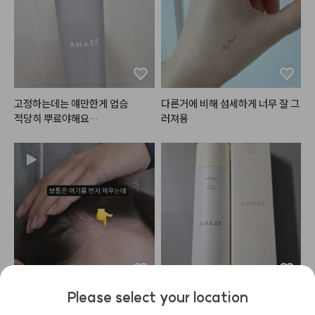
#헤메코리뷰어
고정하는데는 얘만한게 업슴

다른거에 비해 섬세하게 너무 잘 그
적당히 뿌료야해요

러져용
안그럼 하얀거 생기고 떡지게 보일
수있음.ㅠ
Please select your location
얼굴 작아보이기 위해 메이크업샵
냄새, 고정력, 세정력 적당하고 좋
에서 꼭 한다는 헤어라인 쉐딩
은것같아요