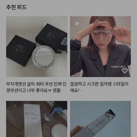
추천 피드
무지개맨션 슬릭 워터 쿠션 진짜 인
깔끔하고 시크한 일자뱅 스타일이
생쿠션이고 너무 좋아요ㅠ 샘플로
에요!

 써보고 바로 너무 좋아서 본품사려
고 봤는데 단종 진행중이고.. 특히
스타일링에 따라서 다른 분위기를
 P21 컬러 본품이 다 품절이더라고
 낼 수 있는

요 그래서 하는수없이 미니 사이즈
여러가지로 연출 가능한 스타일입
라도 일단 쟁였어요.. 본품 디자인
니당 🥴

 패키지도 감각적이고 사고싶었는
데 일단 미니라도 있어서 좋아요.
모두 
#단디
 하시고 예뻐지세요☁️
