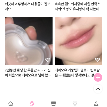
 싶으면 흘러내리고.. 제형이 안 맞
깨끗하고 투명해서 내용물이 잘보
촉촉한 핸드워시중에 제일 만족스
으면 아래 발라둔 립베이스부터 립
여요

러워요! 향도 유자향이 확 나는데
펜슬까지 전부 다 녹여버리고ㅎㅎ
뚜껑에 조색도 할수 있을거같아요
 힐링...!

ㅋㅋ.. 게다가 심플리웍스가 늘 아
거품이 도톰하게 나는데 요게 손등
쉬운 점은 가격이.. ㅎㅎㅜㅜ 가격
을 확 감싸줘서 좋은 성분이 쓱쓱
이 비싸요.. 할인 좀 팍팍 부탁드릴
 흡수되는 것 같은 기분이 들어요!

게요ㅠㅠ
씻고나면 건조한 느낌없이 아주 아
주 만족스러운 제품입니다!!!! 글고 
화장실에 두기에도 예뻐요 ㅎㅎ

건조함없이 향좋은 (인위적인향X) 
핸드워시 찾으시는 분들께 강추합
니다!!!

2년동안 쉐딩 한 우물만 파다가 진
에이오유 기둥템!! 글로이 틴트밤
#헤메코리뷰어
짜 처음으로 에이오유로 넘어 왔습
은 구매했는데 생각보다도 광감이
니다. 이거 진짜 개 이뻐요 핑크가
 이뻣어요… 색감도 이쁘지만 단독
 섞여있어서 코 끝에 쉐딩도 진짜
보단 마지막 마무리로 바르다보니
 자연스럽게 올릴 수 있어서 그게
 색감에 큰 차이를 두지않고 유리알
 너무 좋았어요!!
광택으로 사용합니다😁🫰🫰