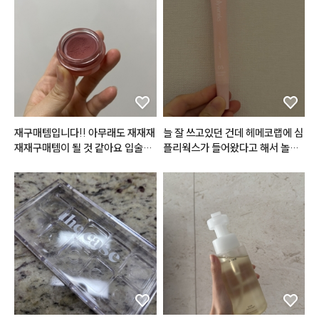
건조한 입술을 맑은 사과빛으로

물들여주어

입술에 과즙+청순미 가득..!

✨반짝반짝✨ 탱글거리는 입술로

만들어주는 틴티드 립밤이에요!

요즘 제 파우치템임..!
재구매템입니다!! 아무래도 재재재
늘 잘 쓰고있던 건데 헤메코랩에 심
재재구매템이 될 것 같아요 입술에
플리웍스가 들어왔다고 해서 놀랐
 원래 색이 좀 있는 편이라 다른 립
네요! 1번 2번도 다 발라봤지만 저
을 그냥 올리면 절대 원하는 발색이 
는 3번이 가장 잘 쓰일 것 같아서 하
안나오는데 이 립을 베이스네 깔고
나 더 구매했습니다. 포인트도 쓸겸
 다른 립 레이어드하면 너무 맘에드
해서요ㅎㅎ 쉽게 설명하면 1번은 각
는 색이 됩니다ㅠㅠ 특히 누드립 완
질을 없애주고 2번은 수분을 채워
전 추천추처처천
주고 3번은 영양을 넣어줘요. 3번
은 밤에 바르면 아침까지도 쫀득하
게 입술에 남아있고 각질도 적당히
 잘 불려주는 편입니다. 아침에 바
르면 그 어떤 글로우립보다 반짝거
리기는 하지만.. 좀만 많이 발랐다