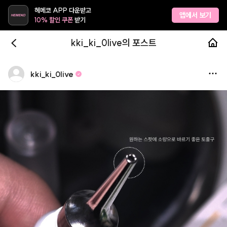
헤메코 APP 다운받고
앱에서 보기
10% 할인 쿠폰
받기
kki_ki_0live의 포스트
kki
_
ki
_
0live