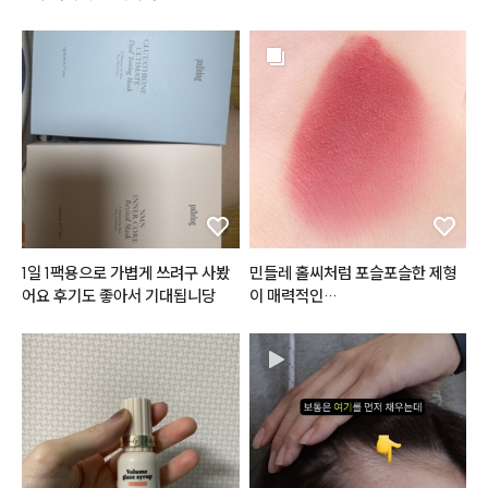
요
디뮤어 아이섀도우 팔레트 02 
#프
로즌샤벳
⠀

물광처럼 챠르르 떨어지는 시원한
 핑크실버 펄,

상큼한 
#살얼음핑크
 계열 포인트
#흰끼낭낭
 한 하얀핑크에 실버펄
 콕콕,

붉은끼, 노란끼 쫘악뺀 그레이시한
 음영컬러까지

1일 1팩용으로 가볍게 쓰려구 사봤
민들레 홀씨처럼 포슬포슬한 제형
제대로 여름쿨톤을 저격하는 구성
어요 후기도 좋아서 기대됩니당
이죠?٩(•̤̀ᵕ•̤́๑)૭✧

#플린
#브리즈벨벳틴트
 ! ☁️

펄 없이는 깔끔하고 청순한 느낌인
오일감이 느껴지지 않는 그야말로
데

 리얼 벨벳!감의

펄 얹으면 발랄하고 사랑스러운 느
파우더리함을 지닌 
#무광틴트
 예
낌으로

요🙃

메이크업을 연출하실 수 있어요!

벨벳제형의 립 제품들 많이 사용해
봤는데
