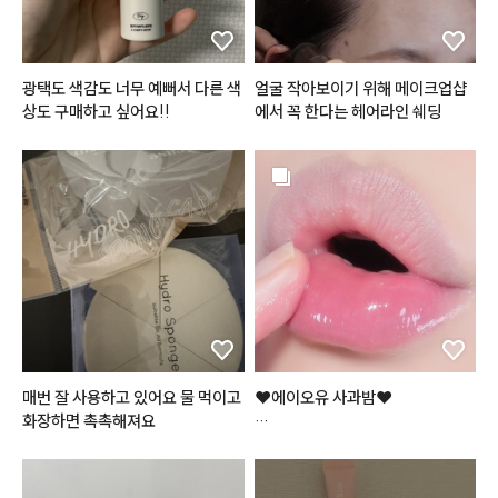
그리고 다이브 워터 틴트 4호 
#프
브리즈벨벳틴트의 경우 포슬포슬
리즈인
한 질감이

새끼 손가락 만한 미니미도 같이 들
리얼로 살아있는 
#솜털벨벳
 의 
#
어있어용!

민글레틴트
 랍니다 (❛ө❛)

광택도 색감도 너무 예뻐서 다른 색
얼굴 작아보이기 위해 메이크업샵
안개낀듯한 차분한 뮤트핑크로

상도 구매하고 싶어요!!
에서 꼭 한다는 헤어라인 쉐딩
팔레트와도 찰떡궁합인 컬러!

솜털볼같은 동글~동글 벨벳 파우
블러셔로 사용해도 잘어울리죠?💕

더가 입술 주름 사이를

부드럽게 매꿔주어 매끈하고 보송
#미니샤벳
 에디션으로 올 여름 파
한 
#립
 을 연출해줘요

우치도 가볍게,

그래서 묻어남도 적고 사용감도 편
메이크업도 시원상큼하게 연출해
안해서

보세요👙🏊🏻‍♀️💓

마스크 착용에도 답답함 없이 사용
할 수 있다는 거 😘

#광고
#쿨톤키트
#미니키트
#
틴트
#섀도우팔레트
#워터틴트
@flynn.cosmetic

#쿨톤메이크업
#시원한밝은핑크
#광고
#벨벳틴트
#립메이크업
매번 잘 사용하고 있어요 물 먹이고 
❤️에이오유 사과밤❤️

#립틴트
#매트틴트
#모래벨벳
화장하면 촉촉해져요
#플린틴트
#포슬포슬
#립발색
론칭 직후 엄청난 인기로

#lipmakup
품절사태가 일어났던

바로 그 틴티드 립밤!
