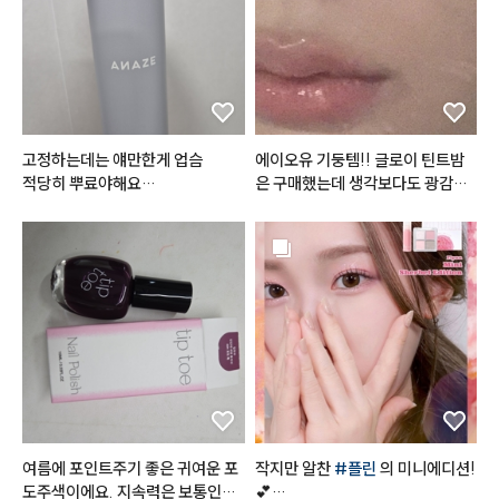
고정하는데는 얘만한게 업슴

에이오유 기둥템!! 글로이 틴트밤
적당히 뿌료야해요

은 구매했는데 생각보다도 광감이
안그럼 하얀거 생기고 떡지게 보일
 이뻣어요… 피노밤은 분위기 낭낭
수있음.ㅠ
한 색감이라 FW 시즌에 최고…😘
여름에 포인트주기 좋은 귀여운 포
작지만 알찬 
#플린
 의 미니에디션!
도주색이에요. 지속력은 보통인듯
💕
