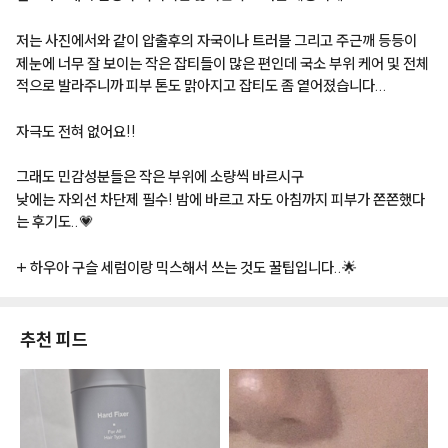
저는
사진에서와
같이
압출후의
자국이나
트러블
그리고
주근깨
등등이
제눈에
너무
잘
보이는
작은
잡티들이
많은
편인데
국소
부위
케어
및
전체
적으로
발라주니까
피부
톤도
맑아지고
잡티도
좀
옅어졌습니다...
자극도
전혀
없어요!!
그래도
민감성분들은
작은
부위에
소량씩
바르시구
낮에는
자외선
차단제
필수!
밤에
바르고
자도
아침까지
피부가
쫀쫀했다
는
후기도..💗
+
하우아
구슬
세럼이랑
믹스해서
쓰는
것도
꿀팁입니다..🌟
추천 피드