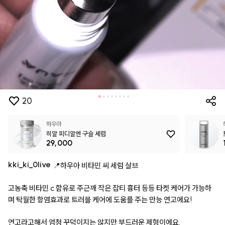
20
하우아
히알 피디알엔 구슬 세럼
29,000
kki
_
ki
_
0live
📍하우아
비타민
씨
세럼
살브
고농축
비타민
c
함유로
주근깨
작은
잡티
흉터
등등
타켓
케어가
가능하
며
탁월한
항염효과로
트러블
케어에
도움를
주는
만능
연고에요!
연고라고해서
엄청
꾸덕이지는
않지만
부드러운
제형이에요.