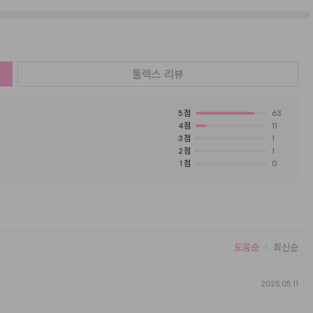
툴렉스
리뷰
5
점
63
4
점
11
3
점
1
2
점
1
1
점
0
도움순
최신순
2025.05.11