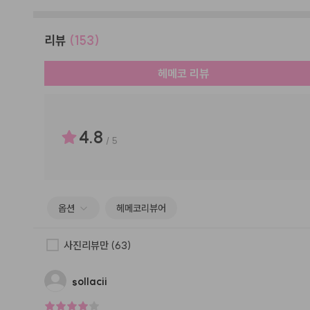
리뷰
(153)
헤메코 리뷰
4.8
/
5
옵션
헤메코리뷰어
사진리뷰만
(63)
sollacii