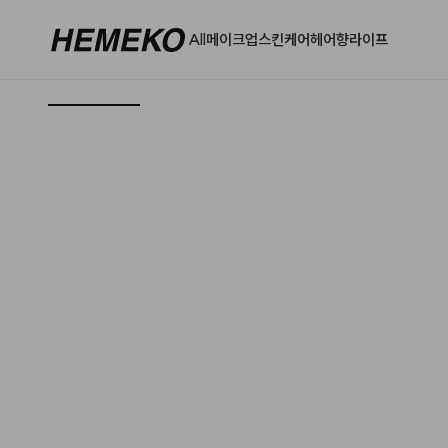
All
메이크업
스킨케어
헤어
향
라이프