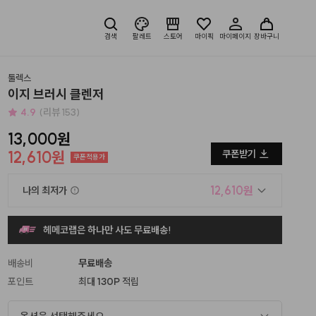
검색
팔레트
스토어
마이픽
마이페이지
장바구니
툴렉스
이지 브러시 클렌저
4.9
(리뷰 153)
13,000원
12,610원
쿠폰받기
쿠폰적용가
12,610원
나의 최저가
헤메코랩은 하나만 사도 무료배송!
배송비
무료배송
포인트
최대
130P
적립