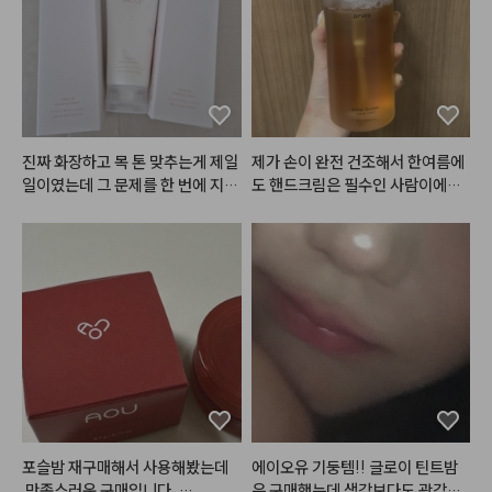
안해서

붉은 색이라 많이 바르진 않는데 트
마스크 착용에도 답답함 없이 사용
임 라이너로 뒷트임 그리고 이거 조
할 수 있다는 거 😘

금 써서 풀어주면 울먹한 느낌이라
 분위기 있어요. 

@flynn.cosmetic

스미듯이 발색돼서 눈두덩이 쪽도
#광고
#벨벳틴트
#립메이크업
 이걸로 살짝 음영처럼 넣으면 부담
진짜 화장하고 목 톤 맞추는게 제일 
제가 손이 완전 건조해서 한여름에
#립틴트
#매트틴트
#모래벨벳
스럽지 않고 괜찮은 것 같아요. 

일이였는데 그 문제를 한 번에 지워
도 핸드크림은 필수인 사람이에요.
#플린틴트
#포슬포슬
#립발색
준 제품인거같아요.. 제가 이런 제
 손 씻고 바로 로션이나 핸드크림
#lipmakup
음영도 되고 포인트도 되니까 블러
품은 많이 사봤지만 지성인 저에게
 안 바르면 각질 생길만큼 금방 손
셔로 써도 괜찮았어요. 두루두루 쓰
 이렇게 지속력이 괜찮았던 제품은
이 마르고 건조해지는데, 이 제품은 
기 좋아요.

 처음이라 너무 설레구요ㅠㅜㅜㅠ
손 씻고나서 건조하거나 당김이 없
 앞으로도 이런 좋은 제품들 많이
어서 좋았어요!!

다른 컬러도 다양하게 나왔으면 좋
 만들어주세요
겠어요~~ 

더 쿨한 컬러도 좋을 것 같아요!!
#헤메코리뷰어
포슬밤 재구매해서 사용해봤는데
에이오유 기둥템!! 글로이 틴트밤
 만족스러운 구매입니다. 

은 구매했는데 생각보다도 광감이