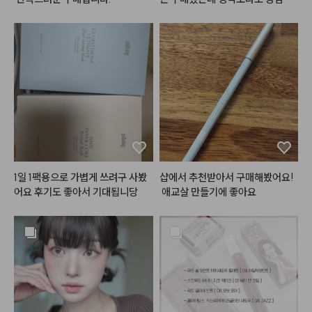
여러군데 다양하게 활용 가능해서
 이뻣어요… 그리고 버블밤 손민수
 더 좋은 것 같아요.

템으로 구매했는데 진짜 여름에 너
입술에 사용하면 지속력이 좀 떨어
무 찰떡임🩷😁
지는 경향이 있어서 입술보다는 치
크나 섞어서 많이 사용하고 있어요.

립에도 베이스 립으로 깔아주고 글
로스나 다른 틴트 얹으면 지속력 꽤 
나쁘지 않습니다. 

예전 샀을 때는 색상이 많이 없었는
데 최근 보니 색상도 다양해지고 라
인업도 다양해져서 소장 욕구 더 드
는 것 같아요. 

1일 1팩용으로 가볍게 쓰려구 사봤
샵에서 추천받아서 구매해봤어요!
예전보다 판매처도 다양해지고 살
어요 후기도 좋아서 기대됩니당
 애교살 만들기에 좋아요
 수 있고 테스트해볼 곳도 많아져서 
좋은 것 같습니다.

구매 망설이는 분들 있으면 추천드
려요!!