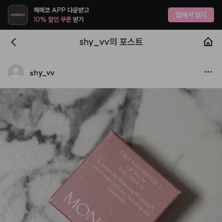
헤메코 APP 다운받고
앱에서 보기
10% 할인 쿠폰
받기
shy_vv의 포스트
shy
_
vv