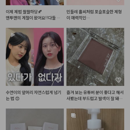
이제 제법 쌀쌀하당🍂

민들레 홀씨처럼 포슬포슬한 제형
맨투맨의 계절이 왔어요!!다들 감
기 조심하세요

#플린
#브리즈벨벳틴트
 ! ☁️

와타시는 코 훌쩍이는즁

오일감이 느껴지지 않는 그야말로
피부 :클리오 킬커버 더 뉴 파운데
 리얼 벨벳!감의

이션 쿠션 2호 란제리 

파우더리함을 지닌 
#무광틴트
 예
섀도우 : 앤디얼 멀티 컬러 팔레트
요🙃

 디어 베이지

벨벳제형의 립 제품들 많이 사용해
블러셔 : 포렌코즈 퓨어 블러셔 05
봤는데

호 윈터

브리즈벨벳틴트의 경우 포슬포슬
립 :릴리바이레드 무드 라이어 벨벳
한 질감이

틴트 11호 설레는 풋사랑인척(베이
리얼로 살아있는 
#솜털벨벳
 의 
#
스) & 올마이띵스 아임 유어 립티
민글레틴트
 랍니다 (❛ө❛)

수연이의 앞머리 자연스럽게 넘기
즐겨 보는 유튜버 분이 좋다고 해서 
트 토스티로즈
는 법 😍
사봤는데 부드럽고 발색이 잘 돼서
솜털볼같은 동글~동글 벨벳 파우
 만족합니당ㅎㅎ 

더가 입술 주름 사이를

부드럽게 매꿔주어 매끈하고 보송
엄청 쿨하지도 웜하지도 않은 뉴트
한 
#립
 을 연출해줘요

럴한 혈색 음영? 느낌이에요!! 

그래서 묻어남도 적고 사용감도 편