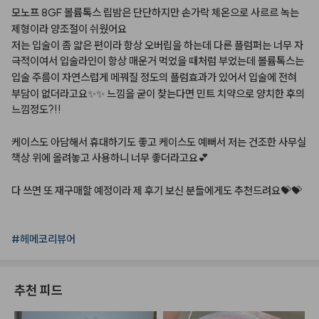
모노프
8GF
볼륨톡스
립밤은
단단하지만
손가락
체온으로
사르르
녹는
제형이라
양조절이
쉬웠어요
저는
입술이
좀
얇은
편이라
항상
오버립을
하는데
다른
플럼퍼는
너무
자
극적이여서
입술라인이
항상
매운거
먹었을
때처럼
부었는데
볼륨톡스는
입술
주름이
자연스럽게
메꿔질
정도의
플럼효과가
있어서
입술에
전혀
부담이
없더라고요✨✨
느낌을
굳이
찾는다면
민트
치약으로
양치한
후의
느낌정도?!!
케이스도
아담해서
휴대하기도
좋고
케이스도
예뻐서
저는
건조한
사무실
책상
위에
올려놓고
사용하니
너무
좋더라고요💕
다
쓰면
또
재구매할
예정이라
제
후기
보신
분들에게도
추천드려요💝💝
#헤메코리뷰어
추천 피드