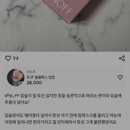
94
모노프
8GF 볼륨톡스 립밤
28,000
shy
_
vv
입술이
잘
트진
않지만
침을
습관적으로
바르는
편이라
입술에
주름이
많아요!
입술관리도
해야겠다
싶어서
항상
자기
전에
립마스크를
올리고
자는데
아침에
일어나면
찐덕거리고
잘
안지워져서
항상
그게
불편했었어요