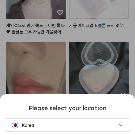
개인적으로 맘에 쏙드는 이번 룩🍪
가을 메이크업 
#쿨톤
 ver. 🍂💘

🖤 웜쿨톤 모두 가능한 가을맞이,,
 뉴트럴 로즈 쿠키,, 장미과자?! 이
#쿨톤메이크업
 요렇게만 하면

 메이크업 이름 지어주세요!😉

오묘하면서도 분위기 있는 
#가을
메이크업
 뚝딱!

여러분이 궁금해해주신 알리에서
 산 렌즈에, 진짜 너어어무 특별하
- 
#뮤드
 숄 모먼트 아이섀도우 팔
고 예쁜 레이어드 목걸이, 이 갈색
레트 [ 04 라일락모먼트 ]

 가디건은 그만입고 싶었는데ㅋㅋ
5번 컬러로 눈 두덩이를 전체적으
ㅋ 젤 찰떡이라 삼일째 입었어요ㅎ
로 발라주고

 그리고 해보고싶던 헤어까지! 영상 
9번 컬러로 쌍꺼풀 라인에 음영을
곧 들고올게요🫶🏻🤎

 주고

6번 컬러로 눈 두덩이 중앙을 시작
Please select your location
#메이크업
#화장품정보
#make
으로 가장자리까지 퍼뜨려 주고

에이오유 기둥템!! 글로이 틴트밤
색감도 마음에 드는데 두 컬러 조합
up
10번 컬러로 눈 꼬리 음영을 준다

은 구매했는데 생각보다도 광감이
이 예쁘네요 섞었을 때가 진짜 쉐딩
 이뻣어요… 하지만 제 최애는 리본
에 어울리는 느낌이라 예뻐요 추천
Korea
- 
#스킨푸드
 버터리 치크 케이크 [ 
밤…🫰🩷 느무 이쁨~!!
01 베리 앤 크림 ]
