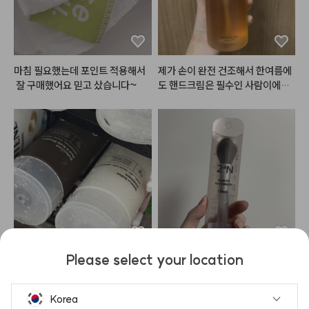
블러셔 : 포렌코즈 퓨어 블러셔 05
호 윈터

#흰끼낭낭
 한 하얀핑크에 실버펄
립 :릴리바이레드 무드 라이어 벨벳
 콕콕,

틴트 11호 설레는 풋사랑인척(베이
붉은끼, 노란끼 쫘악뺀 그레이시한
스) & 올마이띵스 아임 유어 립티
 음영컬러까지

마침 필요했는데 포인트 적용해서
제가 손이 완전 건조해서 한여름에
트 토스티로즈
제대로 여름쿨톤을 저격하는 구성
 잘 구매했어요 믿고 샀습니다~
도 핸드크림은 필수인 사람이에요.
이죠?٩(•̤̀ᵕ•̤́๑)૭✧

 손 씻고 바로 로션이나 핸드크림
 안 바르면 각질 생길만큼 금방 손
펄 없이는 깔끔하고 청순한 느낌인
이 마르고 건조해지는데, 이 제품은 
데

손 씻고나서 건조하거나 당김이 없
펄 얹으면 발랄하고 사랑스러운 느
어서 좋았어요!!

낌으로

메이크업을 연출하실 수 있어요!

#헤메코리뷰어
그리고 다이브 워터 틴트 4호 
#프
리즈인
새끼 손가락 만한 미니미도 같이 들
어있어용!

Please select your location
배송 빨랏어요 출근 전에 도착해서
부드럽고 사이즈가 딱 맞아요! 길이
안개낀듯한 차분한 뮤트핑크로

 일단 놓아 놓구 오늘 퇴근 하고 써
도 짧아서 휴대하기도 좋아요
팔레트와도 찰떡궁합인 컬러!

보려고요
Korea
블러셔로 사용해도 잘어울리죠?💕
