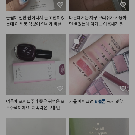
눈썹이 진한 편이라서 늘 고민이었
다른데거는 자꾸 브러쉬가 사용하
는데 이 제품 덕분에 연하게 바꿀
면 빠졌는데 이거느 이음새가 일체
 수 있어서 좋네요~ 4팩 다 쓰고 또 
형이라서 좋은거 같아요 꾸준히 사
이용할 예정입니다
용해보겠습니다!
여름에 포인트주기 좋은 귀여운 포
가을 메이크업 
#쿨톤
 ver. 🍂💘

도주색이에요. 지속력은 보통인듯
요
#쿨톤메이크업
 요렇게만 하면

오묘하면서도 분위기 있는 
#가을
메이크업
 뚝딱!
