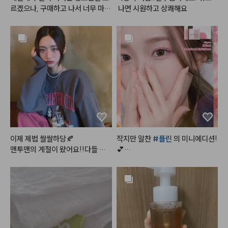
눈밑 애교살 중앙부터 외곽으로 퍼
르겠으나, 구매하고 나서 너무 마음
 나면 시원하고 상쾌해요
뜨려 준다

에 들어서 지금까지 계속 사용하고
있습니다~! 발색이 진짜이쁘고 광
#데일리메이크업
#메이크업튜토
택이 미쳤어요~~~~! 아무래도
리얼
#makeuptutorial
 립글로즈다보니 커피마시거나 그
럴땐 묻어남이 어쩔수없이 있습니
다만, 그걸 커버할 만큼 너무 이쁜
 색상과 광택입니다~! 이거 바르고 
직장에 갔을때 다른 여성분께서 립
이 너무 이쁘다고~! 알려달라고 할 
정도였어요~~~! 차분한 색 좋아
하시는 분이 땅콩밤사시면 맘에 안
들어 할 사람 없을듯 하네요 ~! 완
이제 제법 쌀쌀하당🍂

작지만 알찬 
#플린
 의 미니에디션!
전 추천합니다~! 다른 색상도 구매
맨투맨의 계절이 왔어요!!다들 감
💕

해 보려고 합니닷!! 매트버전도 사
기 조심하세요

보려구요 ~! ㅎㅎ 👍
와타시는 코 훌쩍이는즁

디뮤어 아이섀도우 팔레트 02 
#프
로즌샤벳
피부 :클리오 킬커버 더 뉴 파운데
⠀

이션 쿠션 2호 란제리 

물광처럼 챠르르 떨어지는 시원한
섀도우 : 앤디얼 멀티 컬러 팔레트
 핑크실버 펄,

 디어 베이지

상큼한 
#살얼음핑크
 계열 포인트