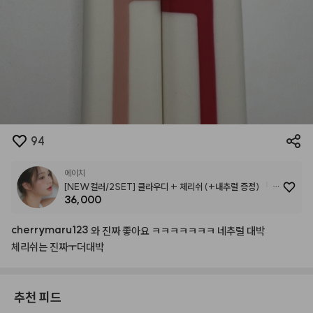
94
에이치
[NEW컬러/2SET] 클라우디 + 체리쉬 (+내추럴 증정)
36,000
[NEW/사은품증정] 듀이 틴트 '쥬이시+멜로우' SET (+ 본품
증정, 내추럴 or 러블리 중 택1)
cherrymaru123
와
진짜
좋아요
ㅋㅋㅋㅋㅋㅋㅋ
네추럴
대박
체리쉬는
진짜ㅜ더대박
추천 피드