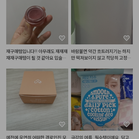
- 
#뮤드
 숄 모먼트 아이섀도우 팔
레트 [ 04 라일락모먼트 ]

5번 컬러로 눈 두덩이를 전체적으
로 발라주고

9번 컬러로 쌍꺼풀 라인에 음영을
 주고

6번 컬러로 눈 두덩이 중앙을 시작
으로 가장자리까지 퍼뜨려 주고

재구매템입니다!! 아무래도 재재재
바람불면 약간 흐트러지기는 하지
10번 컬러로 눈 꼬리 음영을 준다

재재구매템이 될 것 같아요 입술에
만 떡져보이지 않고 적당히 고정되
 원래 색이 좀 있는 편이라 다른 립
어서 좋아요 !
- 
#스킨푸드
 버터리 치크 케이크 [ 
을 그냥 올리면 절대 원하는 발색이 
01 베리 앤 크림 ]

안나오는데 이 립을 베이스네 깔고
볼 중앙을 위주로 퍼뜨려준다

 다른 립 레이어드하면 너무 맘에드
는 색이 됩니다ㅠㅠ 특히 누드립 완
- 
#뮤드
 글라세 틴트 [ 06 모브 모
전 추천추처처천
어 ]

전체적으로 한번 발라주고 안쪽을
 위주로 한 번 더 발라준다

- 
#올마이띵스
 키스유어아이즈글
리터 섀도우 [ 04 jazz ]

예전에 우연히 어떠한 경로인진 모
극강의 여름..필수템이예요. 닦고